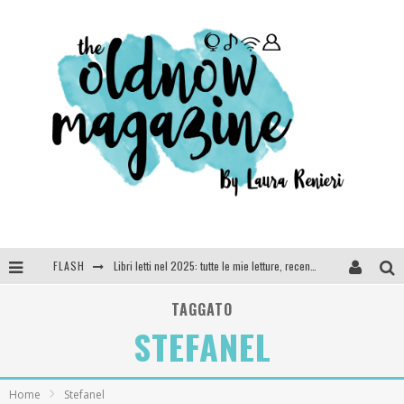
FLASH
Cosa vediamo questa sera? Te lo dico io: film e serie TV visti nel 2025
SEE YOU AT 5 | Chanel
TAGGATO
STEFANEL
Anya Taylor-Joy, Jisoo e Willow Smith protagoniste della nuova campagna Dior Addict
Libri letti nel 2025: tutte le mie letture, recensioni e giudizi
Home
Stefanel