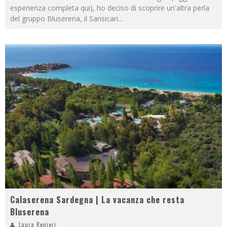
esperienza completa qui), ho deciso di scoprire un'altra perla
del gruppo Bluserena, il Sansicari
...
Calaserena Sardegna | La vacanza che resta
Bluserena
Laura Renieri