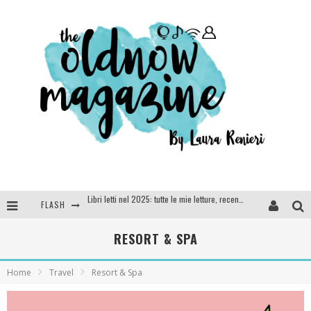
FLASH
Cosa vediamo questa sera? Te lo dico io: film e serie TV visti nel 2025
SEE YOU AT 5 | Chanel
RESORT & SPA
Anya Taylor-Joy, Jisoo e Willow Smith protagoniste della nuova campagna Dior Addict
Home
Travel
Resort & Spa
Libri letti nel 2025: tutte le mie letture, recensioni e giudizi