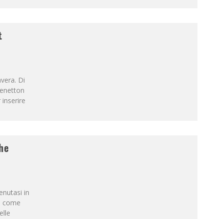
t
avera. Di
Benetton
 inserire
he
enutasi in
o come
elle