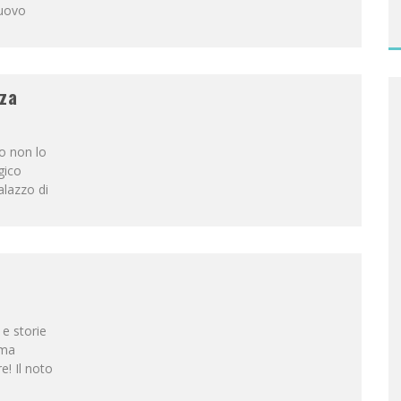
nuovo
zza
Io non lo
gico
alazzo di
 e storie
 ma
! Il noto