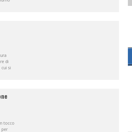
tura
re di
 cui si
one
un tocco
o per