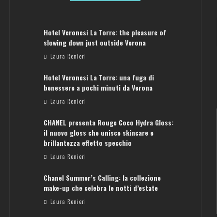
Hotel Veronesi La Torre: the pleasure of
slowing down just outside Verona
Laura Renieri
Hotel Veronesi La Torre: una fuga di
benessere a pochi minuti da Verona
Laura Renieri
CHANEL presenta Rouge Coco Hydra Gloss:
il nuovo gloss che unisce skincare e
brillantezza effetto specchio
Laura Renieri
Chanel Summer’s Calling: la collezione
ATENE: GUIDA PER IL WEEKEND PERFETTO
make-up che celebra le notti d’estate
Laura Renieri
Laura Renieri