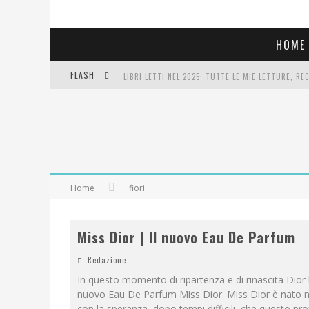
HOME
FLASH
LIBRI LETTI NEL 2025: TUTTE LE MIE LETTURE, RE
COSA VEDIAMO QUESTA SERA? TE LO DICO IO: FILM 
SEE YOU AT 5 | CHANEL
Home
fiori
Miss Dior | Il nuovo Eau De Parfum
Redazione
In questo momento di ripartenza e di rinascita Dior l
nuovo Eau De Parfum Miss Dior. Miss Dior è nato n
con la speranza, dopo tempi difficili, che questo p