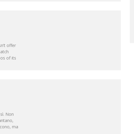
n’t offer
catch
os of its
sì. Non
antano,
iscono, ma