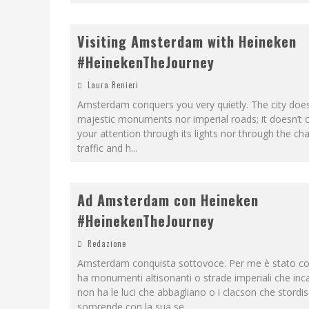
Visiting Amsterdam with Heineken
#HeinekenTheJourney
Laura Renieri
Amsterdam conquers you very quietly. The city does
majestic monuments nor imperial roads; it doesn’t 
your attention through its lights nor through the cha
traffic and h
...
Ad Amsterdam con Heineken
#HeinekenTheJourney
Redazione
Amsterdam conquista sottovoce. Per me è stato co
ha monumenti altisonanti o strade imperiali che inc
non ha le luci che abbagliano o i clacson che stord
sorprende con la sua se
...