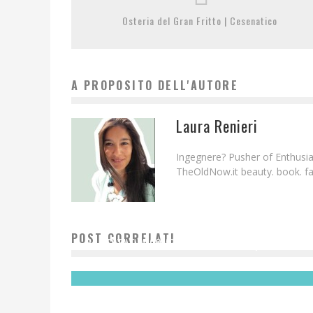
Osteria del Gran Fritto | Cesenatico
A PROPOSITO DELL'AUTORE
Laura Renieri
Ingegnere? Pusher of Enthusias
TheOldNow.it beauty. book. fam
POST CORRELATI
LA TESTA E LA COMPETIZIONE MENTALE | LA CORSA
Redazione