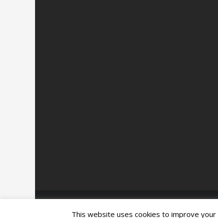
Credits:
Laura Renieri | Il Digital
This website uses cookies to improve your e