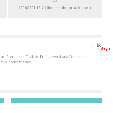
LACOSTE L 1212 | Una polo che scrive la storia
m Consulente Digitale. Prof Universitaria Fondatrice di
ily. podcast. travel.
LANCIA YPSILON MYA | LA FEMMINILITÀ SI FA AUTO
Laura Renieri