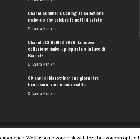
Chanel Summer’s Calling: la collezione
ATENE: GUIDA PER IL WEEKEND PERFETTO
make-up che celebra le notti d’estate
Laura Renieri
Laura Renieri
Chanel LES BEIGES 2026: la nuova
collezione make-up ispirata alla luce di
Biarritz
Laura Renieri
80 anni di Masottina: due giorni tra
benessere, vino e convivialità
Laura Renieri
xperience. We'll assume you're ok with this, but you can opt-out 