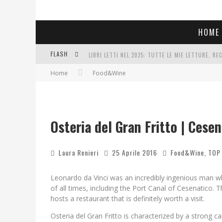
HOME
FLASH
LIBRI LETTI NEL 2025: TUTTE LE MIE LETTURE, RE
Home
Food&Wine
COSA VEDIAMO QUESTA SERA? TE LO DICO IO: FILM 
SEE YOU AT 5 | CHANEL
Osteria del Gran Fritto | Cese
Laura Renieri
25 Aprile 2016
Food&Wine
,
TOP
Leonardo da Vinci was an incredibly ingenious man wh
of all times, including the Port Canal of Cesenatico. Th
hosts a restaurant that is definitely worth a visit.
Osteria del Gran Fritto is characterized by a strong c