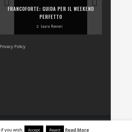
LA COLLINA
FRANCOFORTE: GUIDA PER IL WEEKEND
E RISTOR
PERFETTO
Laura Renieri
Privacy Policy
if you wish.
Read More
Accept
Reject