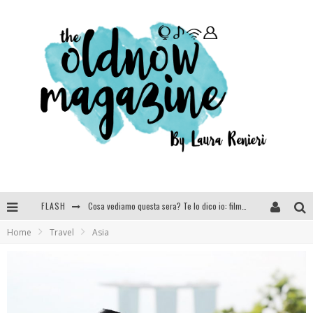
Cosa vediamo questa sera? Te lo dico io: film e serie TV visti nel 2025
FLASH
SEE YOU AT 5 | Chanel
Home
Travel
Asia
Anya Taylor-Joy, Jisoo e Willow Smith protagoniste della nuova campagna Dior Addict
Libri letti nel 2025: tutte le mie letture, recensioni e giudizi