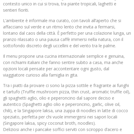
contesto unico in cui si trova, tra piante tropicali, laghetti e
sentieri fioriti.
L’ambiente è informale ma curato, con tavoli all’aperto che si
affacciano sul verde e un ritmo lento che invita a fermarsi,
lontano dal caos della città. È perfetto per una colazione lunga, un
pranzo rilassato o una pausa caffè immersi nella natura, con il
sottofondo discreto degli uccellini e del vento tra le palme.
Il menu propone una cucina internazionale semplice e genuina,
con richiami italiani che fanno sentire subito a casa, ma anche
opzioni locali pensate per accontentare ogni gusto, dal
viaggiatore curioso alla famiglia in gita.
Tra i piatti da provare ci sono la pizza sottile e fragrante ai funghi
e tartufo (Truffle mushroom pizza, thin crust, aromatic truffle oil),
gli spaghetti aglio, olio e peperoncino dal sapore deciso e
autentico (Spaghetti aglio olio e peperoncino, garlic, olive oil,
chili), e la Singapore laksa, una zuppa di noodles in latte di cocco
speziato, perfetta per chi vuole immergersi nei sapori locali
(Singapore laksa, spicy coconut broth, noodles).
Deliziosi anche i pancake soffici serviti con sciroppo d’acero e