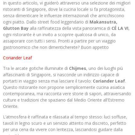
In questo articolo, vi guiderò attraverso una selezione dei migliori
ristoranti di Singapore, dove la cucina locale si fa protagonista,
senza dimenticare le influenze internazionali che arricchiscono
ogni piatto. Dallo street food leggendario di
Makansutra,
Glutton Bay
alla raffinatezza della vista panoramica di
CÉ LA VI
,
ogni ristorante è un invito a scoprire qualcosa di unico, da
assaporare con tutti i sensi. Pronti a partire per un viaggio
gastronomico che non dimenticherete? Buon appetito
Coriander Leaf
Tra le arcate gotiche illuminate di
Chijmes
, uno dei luoghi più
affascinanti di Singapore, si nasconde un indirizzo capace di
portarti in viaggio senza mai lasciare il tavolo:
Coriander Leaf
.
Questo ristorante non propone semplicemente cucina asiatica
contemporanea, ma racconta vere storie di sapori, attraversando
culture e tradizioni che spaziano dal Medio Oriente all’Estremo
Oriente.
L’atmosfera è raffinata e rilassata al tempo stesso: luci soffuse,
tavoli in legno scuro e un servizio attento ma discreto, perfetto
per una cena da vivere con lentezza, lasciandosi guidare dalla