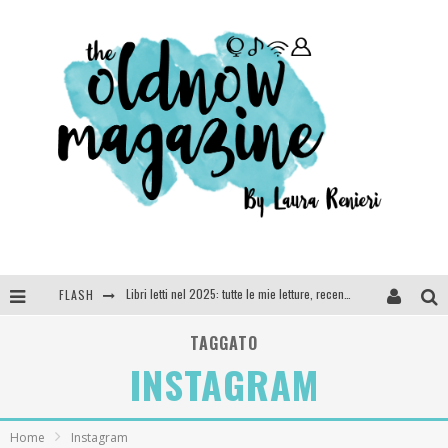
FLASH
Cosa vediamo questa sera? Te lo dico io: film e serie TV visti nel 2025
SEE YOU AT 5 | Chanel
TAGGATO
INSTAGRAM
Anya Taylor-Joy, Jisoo e Willow Smith protagoniste della nuova campagna Dior Addict
Libri letti nel 2025: tutte le mie letture, recensioni e giudizi
Home
Instagram