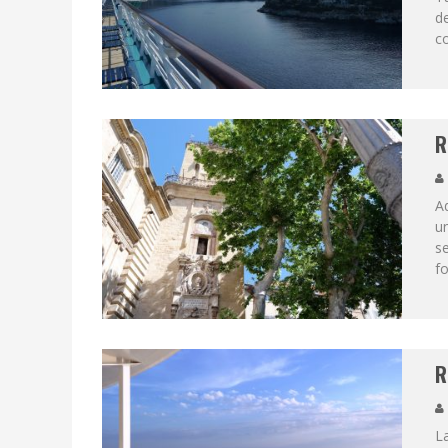
de
co
R
Ad
un
se
fo
R
L