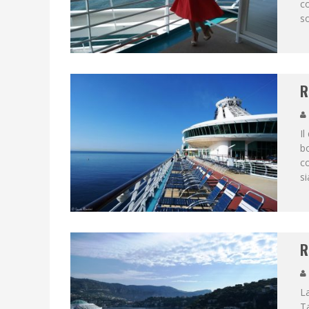
c
so
R
Il
bo
co
si
R
La
Ta