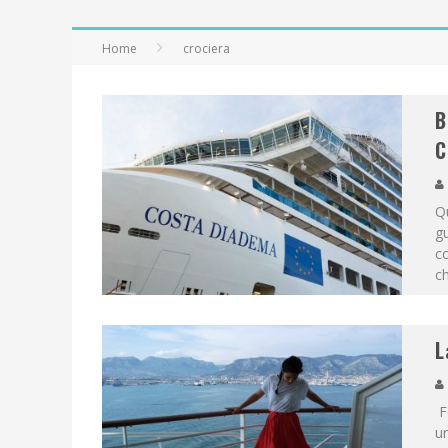
Home
crociera
B
C
Qu
gu
co
c
L
F
un