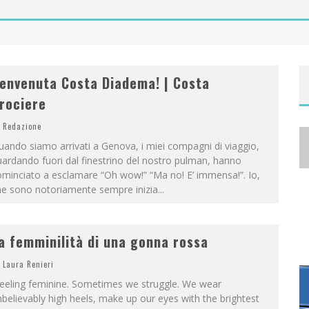
A
NYA TAYLOR-JOY, JISOO E WILLOW SMITH PROTAGONISTE DELLA NUOVA CAMPAGNA DIOR ADDICT
envenuta Costa Diadema! | Costa
rociere
Redazione
ando siamo arrivati a Genova, i miei compagni di viaggio,
ardando fuori dal finestrino del nostro pulman, hanno
minciato a esclamare “Oh wow!” “Ma no! E’ immensa!”. Io,
he sono notoriamente sempre inizia
...
a femminilità di una gonna rossa
Laura Renieri
eeling feminine. Sometimes we struggle. We wear
believably high heels, make up our eyes with the brightest