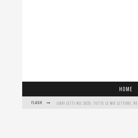
HOME
FLASH
LIBRI LETTI NEL 2025: TUTTE LE MIE LETTURE, RE
COSA VEDIAMO QUESTA SERA? TE LO DICO IO: FILM
SEE YOU AT 5 | CHANEL