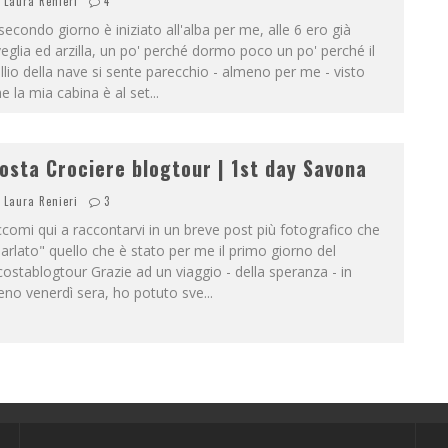
Laura Renieri
4
 secondo giorno è iniziato all'alba per me, alle 6 ero già
eglia ed arzilla, un po' perché dormo poco un po' perché il
llio della nave si sente parecchio - almeno per me - visto
e la mia cabina è al set
...
osta Crociere blogtour | 1st day Savona
Laura Renieri
3
comi qui a raccontarvi in un breve post più fotografico che
arlato" quello che è stato per me il primo giorno del
ostablogtour Grazie ad un viaggio - della speranza - in
eno venerdì sera, ho potuto sve
...