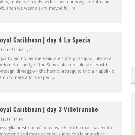
olors, make our hands perfect and our body smooth and
ft. Then we wear a skirt, maybe full, re
...
oyal Caribbean | day 4 La Spezia
Laura Renieri
1
 quarto giorno per me e Giulia è stato purtroppo l'ultimo a
rdo della Liberty of the Seas: abbiamo salutato i nostri
mpagni di viaggio - che hanno proseguito fino a Napoli - e
amo tornate a Milano per r
...
oyal Caribbean | day 3 Villefranche
Laura Renieri
 sveglia presto non è una cosa che mi ha mai spaventata.
ntomeno se il motivo per cui suona con la prima luce