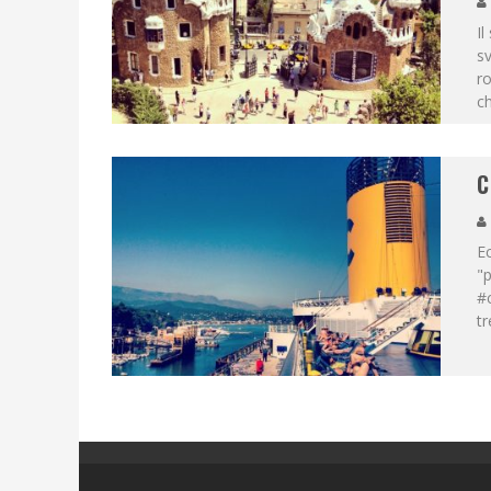
Il
sv
ro
ch
C
Ec
"p
#c
tr