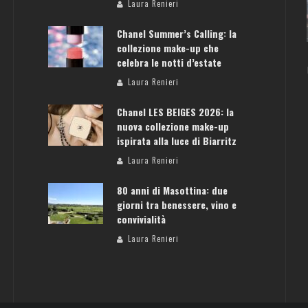
ATENE: GUIDA PER IL WEEKEND PERFETTO
Laura Renieri
Laura Renieri
Chanel Summer’s Calling: la
collezione make-up che
celebra le notti d’estate
Laura Renieri
Chanel LES BEIGES 2026: la
nuova collezione make-up
ispirata alla luce di Biarritz
Laura Renieri
80 anni di Masottina: due
giorni tra benessere, vino e
convivialità
Laura Renieri