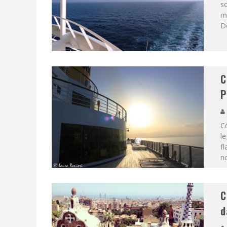
so
me
D
C
P
C
le
fl
no
C
d