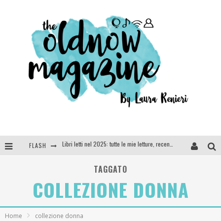
FLASH
Cosa vediamo questa sera? Te lo dico io: film e serie TV visti nel 2025
SEE YOU AT 5 | Chanel
TAGGATO
COLLEZIONE DONNA
Anya Taylor-Joy, Jisoo e Willow Smith protagoniste della nuova campagna Dior Addict
Libri letti nel 2025: tutte le mie letture, recensioni e giudizi
Home
collezione donna