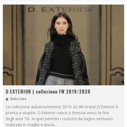
D EXTERIOR | collezione FW 2019/2020
Redazione
La collezione autunno/inverno 2019-20 del brand D.Exterior è
pronta a stupirvi. D.Exterior nasce a Brescia verso la fine
degli anni '50. In quel periodo i costumi da bagno venivano
realizzati in maglia e lascia
...