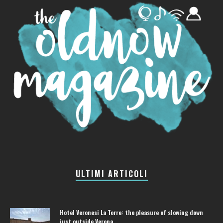
ULTIMI ARTICOLI
Hotel Veronesi La Torre: the pleasure of slowing down
just outside Verona