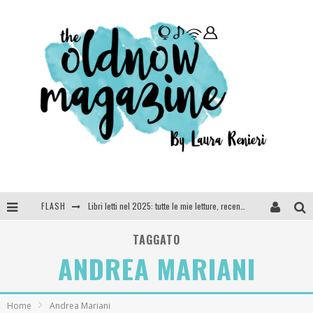
FLASH
Libri letti nel 2025: tutte le mie letture, recensioni e giudizi
Cosa vediamo questa sera? Te lo dico io: film e serie TV visti nel 2025
TAGGATO
ANDREA MARIANI
SEE YOU AT 5 | Chanel
Anya Taylor-Joy, Jisoo e Willow Smith protagoniste della nuova campagna Dior Addict
Home
Andrea Mariani