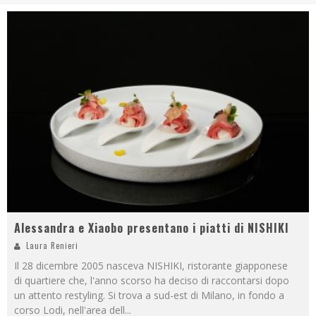
Alessandra e Xiaobo presentano i piatti di NISHIKI
Laura Renieri
Il 28 dicembre 2005 nasceva NISHIKI, ristorante giapponese
di quartiere che, l'anno scorso ha deciso di raccontarsi dopo
un attento restyling. Si trova a sud-est di Milano, in fondo a
corso Lodi, nell'area dell
...