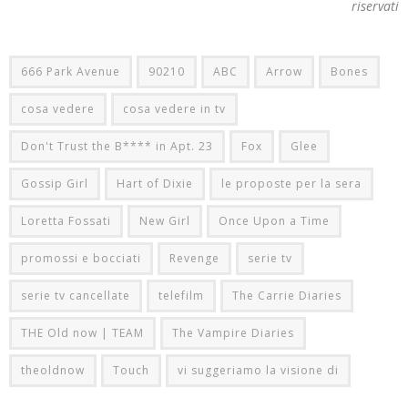
riservati
666 Park Avenue
90210
ABC
Arrow
Bones
cosa vedere
cosa vedere in tv
Don't Trust the B**** in Apt. 23
Fox
Glee
Gossip Girl
Hart of Dixie
le proposte per la sera
Loretta Fossati
New Girl
Once Upon a Time
promossi e bocciati
Revenge
serie tv
serie tv cancellate
telefilm
The Carrie Diaries
THE Old now | TEAM
The Vampire Diaries
theoldnow
Touch
vi suggeriamo la visione di