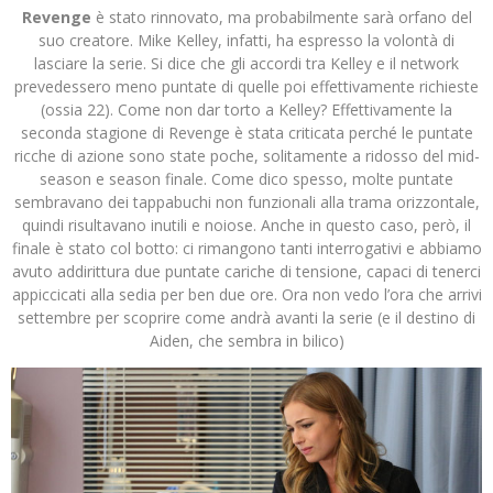
Revenge
è stato rinnovato, ma probabilmente sarà orfano del
suo creatore. Mike Kelley, infatti, ha espresso la volontà di
lasciare la serie. Si dice che gli accordi tra Kelley e il network
prevedessero meno puntate di quelle poi effettivamente richieste
(ossia 22). Come non dar torto a Kelley? Effettivamente la
seconda stagione di Revenge è stata criticata perché le puntate
ricche di azione sono state poche, solitamente a ridosso del mid-
season e season finale. Come dico spesso, molte puntate
sembravano dei tappabuchi non funzionali alla trama orizzontale,
quindi risultavano inutili e noiose. Anche in questo caso, però, il
finale è stato col botto: ci rimangono tanti interrogativi e abbiamo
avuto addirittura due puntate cariche di tensione, capaci di tenerci
appiccicati alla sedia per ben due ore. Ora non vedo l’ora che arrivi
settembre per scoprire come andrà avanti la serie (e il destino di
Aiden, che sembra in bilico)