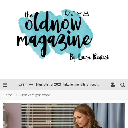
FLASH
Cosa vediamo questa sera? Te lo dico io: film e serie TV visti nel 2025
Home
Non categorizzato
SEE YOU AT 5 | Chanel
Anya Taylor-Joy, Jisoo e Willow Smith protagoniste della nuova campagna Dior Addict
Libri letti nel 2025: tutte le mie letture, recensioni e giudizi