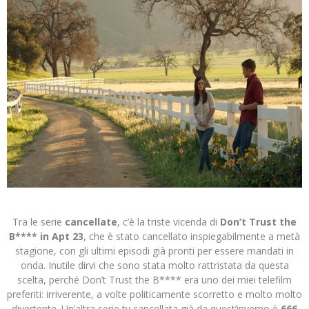
Tra le serie
cancellate
, c’è la triste vicenda di
Don’t Trust the
B**** in Apt 23
, che è stato cancellato inspiegabilmente a metà
stagione, con gli ultimi episodi già pronti per essere mandati in
onda. Inutile dirvi che sono stata molto rattristata da questa
scelta, perché Don’t Trust the B**** era uno dei miei telefilm
preferiti: irriverente, a volte politicamente scorretto e molto molto
divertente. Un’altra serie tv cancellata già da quest’inverno è
666