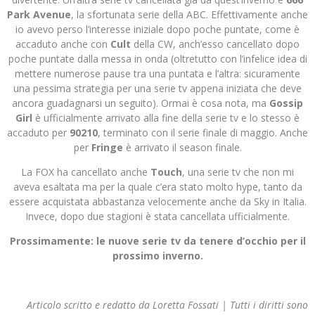
Park Avenue
, la sfortunata serie della ABC. Effettivamente anche
io avevo perso l’interesse iniziale dopo poche puntate, come è
accaduto anche con
Cult
della CW, anch’esso cancellato dopo
poche puntate dalla messa in onda (oltretutto con l’infelice idea di
mettere numerose pause tra una puntata e l’altra: sicuramente
una pessima strategia per una serie tv appena iniziata che deve
ancora guadagnarsi un seguito). Ormai è cosa nota, ma
Gossip
Girl
è ufficialmente arrivato alla fine della serie tv e lo stesso è
accaduto per
90210
, terminato con il serie finale di maggio. Anche
per
Fringe
è arrivato il season finale.
La FOX ha cancellato anche
Touch
, una serie tv che non mi
aveva esaltata ma per la quale c’era stato molto hype, tanto da
essere acquistata abbastanza velocemente anche da Sky in Italia.
Invece, dopo due stagioni è stata cancellata ufficialmente.
Prossimamente: le nuove serie tv da tenere d’occhio per il
prossimo inverno.
Articolo scritto e redatto da Loretta Fossati | Tutti i diritti sono