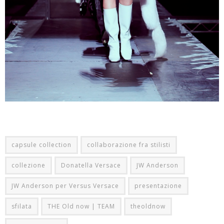
capsule collection
collaborazione fra stilisti
collezione
Donatella Versace
JW Anderson
JW Anderson per Versus Versace
presentazione
sfilata
THE Old now | TEAM
theoldnow