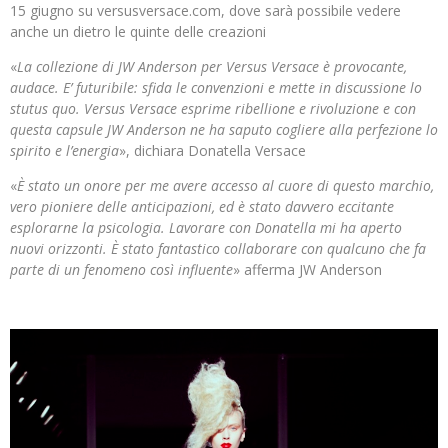
15 giugno su versusversace.com, dove sarà possibile vedere
anche un dietro le quinte delle creazioni
«
La collezione di JW Anderson per Versus Versace è provocante,
audace. E’ futuribile: sfida le convenzioni e mette in discussione lo
stutus quo. Versus Versace esprime ribellione e rivoluzione e con
questa capsule JW Anderson ne ha saputo cogliere alla perfezione lo
spirito e l’energia
», dichiara Donatella Versace
«
È stato un onore per me avere accesso al cuore di questo marchio,
vero pioniere delle anticipazioni, ed è stato davvero eccitante
esplorarne la psicologia. Lavorare con Donatella mi ha aperto
nuovi orizzonti. È stato fantastico collaborare con qualcuno che fa
parte di un fenomeno così influente
» afferma JW Anderson