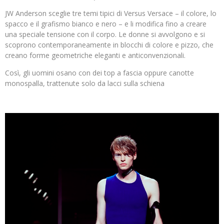
JW Anderson sceglie tre temi tipici di Versus Versace – il colore, lo
spacco e il grafismo bianco e nero – e li modifica fino a creare
una speciale tensione con il corpo. Le donne si avvolgono e si
scoprono contemporaneamente in blocchi di colore e pizzo, che
creano forme geometriche eleganti e anticonvenzionali.
Così, gli uomini osano con dei top a fascia oppure canotte
monospalla, trattenute solo da lacci sulla schiena