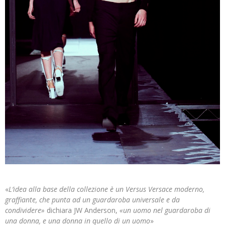
«
L’idea alla base della collezione è un Versus Versace moderno,
graffiante, che punta ad un guardaroba universale e da
condividere»
dichiara JW Anderson,
«un uomo nel guardaroba di
una donna, e una donna in quello di un uomo
»