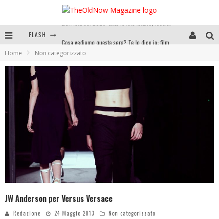
FLASH
Cosa vediamo questa sera? Te lo dico io: film e serie TV visti nel 2025
Home
Non categorizzato
SEE YOU AT 5 | Chanel
Anya Taylor-Joy, Jisoo e Willow Smith protagoniste della nuova campagna Dior Addict
Libri letti nel 2025: tutte le mie letture, recensioni e giudizi
JW Anderson per Versus Versace
Redazione
24 Maggio 2013
Non categorizzato