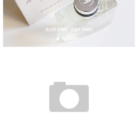
ALLURE HOMME SPORT CHANEL
Redazione
BESTOF #SS13 | #PRESSDAY
Laura Renieri