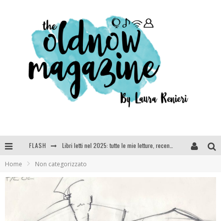
FLASH
Cosa vediamo questa sera? Te lo dico io: film e serie TV visti nel 2025
Home
Non categorizzato
SEE YOU AT 5 | Chanel
Anya Taylor-Joy, Jisoo e Willow Smith protagoniste della nuova campagna Dior Addict
Libri letti nel 2025: tutte le mie letture, recensioni e giudizi