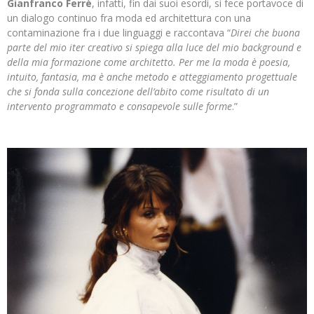
Gianfranco Ferrè
, infatti, fin dai suoi esordi, si fece portavoce di
un dialogo continuo fra moda ed architettura con una
contaminazione fra i due linguaggi e raccontava “
Direi che buona
parte del mio iter creativo si spiega alla luce del mio background e
della mia formazione come architetto. Per me la moda è poesia,
intuito, fantasia, ma è anche metodo e atteggiamento progettuale
che si fonda sulla concezione dell’abito come risultato di un
intervento programmato e consapevole sulle forme
.”