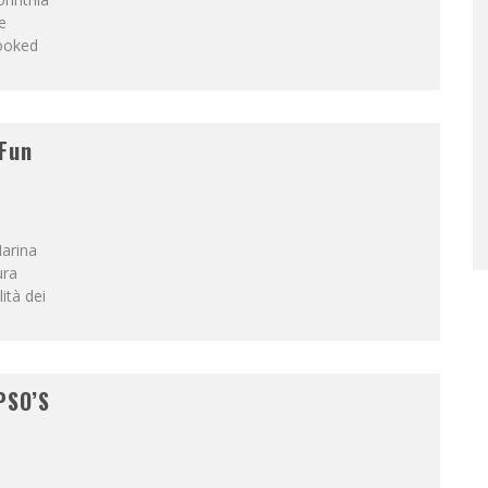
e
booked
&Fun
Marina
ura
ità dei
PSO’S