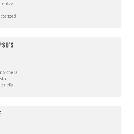
 realize
acterized
PSO’S
no che la
osta
re nella
E