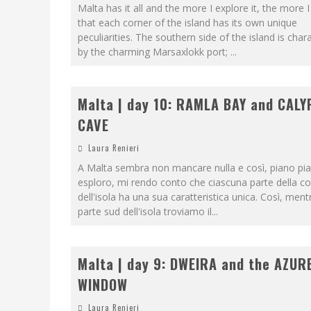
Malta has it all and the more I explore it, the more I
that each corner of the island has its own unique
peculiarities. The southern side of the island is char
by the charming Marsaxlokk port;
...
Malta | day 10: RAMLA BAY and CALY
CAVE
Laura Renieri
A Malta sembra non mancare nulla e così, piano pia
esploro, mi rendo conto che ciascuna parte della c
dell'isola ha una sua caratteristica unica. Così, ment
parte sud dell'isola troviamo il
...
Malta | day 9: DWEIRA and the AZUR
WINDOW
Laura Renieri