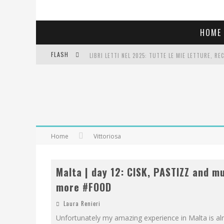
HOME
LIBRI LETTI NEL 2025: TUTTE LE MIE LETTURE, RE
FLASH
COSA VEDIAMO QUESTA SERA? TE LO DICO IO: FILM 
SEE YOU AT 5 | CHANEL
Home
Vittoriosa
Malta | day 12: CISK, PASTIZZ and m
more #FOOD
Laura Renieri
Unfortunately my amazing experience in Malta is a