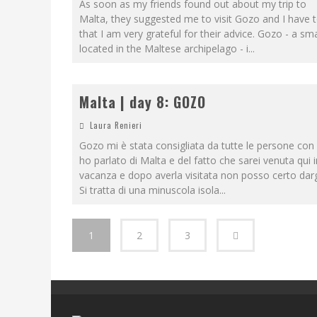
As soon as my friends found out about my trip to
Malta, they suggested me to visit Gozo and I have 
that I am very grateful for their advice. Gozo - a sma
located in the Maltese archipelago - i
...
Malta | day 8: GOZO
Laura Renieri
Gozo mi è stata consigliata da tutte le persone con 
ho parlato di Malta e del fatto che sarei venuta qui i
vacanza e dopo averla visitata non posso certo dargl
Si tratta di una minuscola isola
...
1
2
3