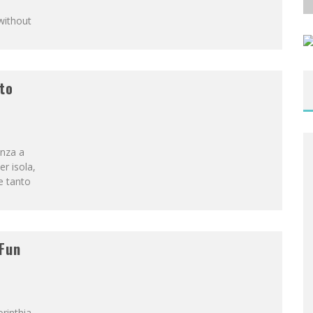
without
lto
anza a
r isola,
e tanto
&Fun
rinthia