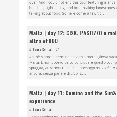
over. And I could not end this tour featuring islands,
beaches, sightseeing, and breathtaking landscapes 
talking about food. So here come a few tip
...
Malta | day 12: CISK, PASTIZZO e mo
altro #FOOD
Laura Renieri
1
Ahimè siamo al termine della mia meravigliosa vac
Malta. E non potevo certo concludere questo tour pe
spiaggia, attrazioni turistiche, paesaggi mozzafiato 
ancora, senza parlare di cibo. Ec
...
Malta | day 11: Comino and the Sun
experience
Laura Renieri
I am spending my Maltese nights at Marina Hotel Co