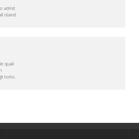
to admit
ll island
le quali
n
i torto.