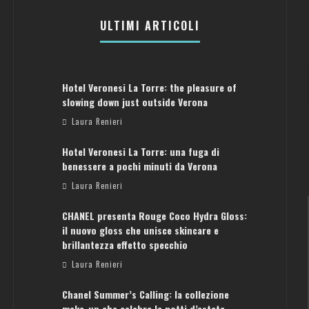
ULTIMI ARTICOLI
Hotel Veronesi La Torre: the pleasure of
slowing down just outside Verona
Laura Renieri
Hotel Veronesi La Torre: una fuga di
benessere a pochi minuti da Verona
Laura Renieri
CHANEL presenta Rouge Coco Hydra Gloss:
il nuovo gloss che unisce skincare e
brillantezza effetto specchio
Laura Renieri
FRANCOFORTE: GUIDA PER IL WEEK
Chanel Summer’s Calling: la collezione
WEEKEND PERFETTO
PERFETTO
make-up che celebra le notti d’estate