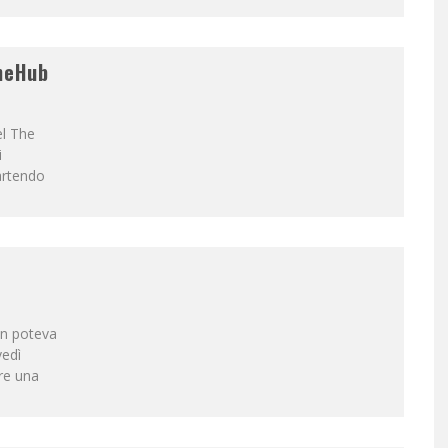
heHub
el The
i
artendo
on poteva
vedì
re una