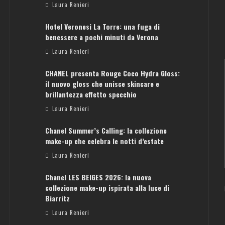
Laura Renieri
Hotel Veronesi La Torre: una fuga di
benessere a pochi minuti da Verona
Laura Renieri
CHANEL presenta Rouge Coco Hydra Gloss:
il nuovo gloss che unisce skincare e
brillantezza effetto specchio
Laura Renieri
Chanel Summer’s Calling: la collezione
ATENE: GUIDA PER IL WEEKEND PERFETTO
make-up che celebra le notti d’estate
Laura Renieri
Laura Renieri
Chanel LES BEIGES 2026: la nuova
collezione make-up ispirata alla luce di
Biarritz
Laura Renieri