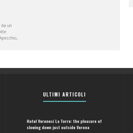
 da un
otte
 Apecchio,
ULTIMI ARTICOLI
Hotel Veronesi La Torre: the pleasure of
slowing down just outside Verona