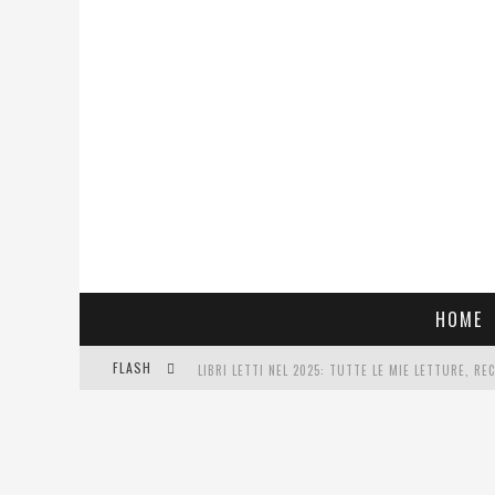
HOME
FLASH
LIBRI LETTI NEL 2025: TUTTE LE MIE LETTURE, RE
COSA VEDIAMO QUESTA SERA? TE LO DICO IO: FILM 
SEE YOU AT 5 | CHANEL