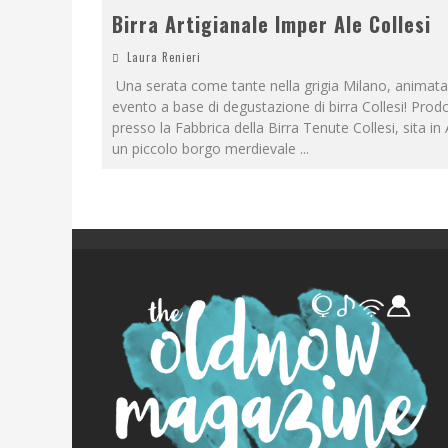
Birra Artigianale Imper Ale Collesi
Laura Renieri
Una serata come tante nella grigia Milano, animata
evento a base di degustazione di birra Collesi! Prod
presso la Fabbrica della Birra Tenute Collesi, sita in
un piccolo borgo merdievale
...