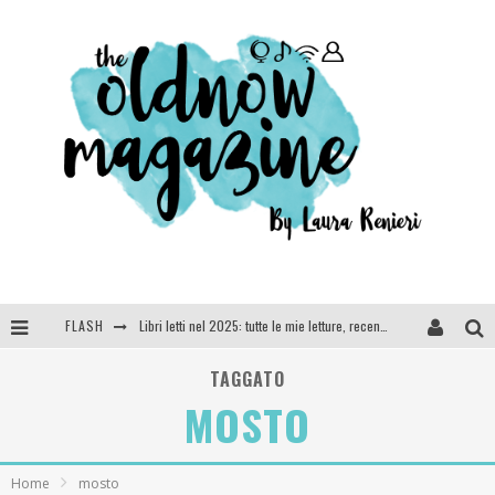
FLASH
Cosa vediamo questa sera? Te lo dico io: film e serie TV visti nel 2025
SEE YOU AT 5 | Chanel
TAGGATO
MOSTO
Anya Taylor-Joy, Jisoo e Willow Smith protagoniste della nuova campagna Dior Addict
Libri letti nel 2025: tutte le mie letture, recensioni e giudizi
Home
mosto