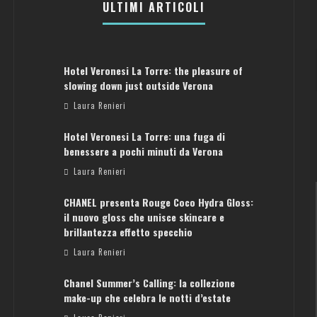
ULTIMI ARTICOLI
Hotel Veronesi La Torre: the pleasure of
slowing down just outside Verona
Laura Renieri
Hotel Veronesi La Torre: una fuga di
benessere a pochi minuti da Verona
Laura Renieri
CHANEL presenta Rouge Coco Hydra Gloss:
il nuovo gloss che unisce skincare e
brillantezza effetto specchio
Laura Renieri
Chanel Summer’s Calling: la collezione
ATENE: GUIDA PER IL WEEKEND PERFETTO
make-up che celebra le notti d’estate
Laura Renieri