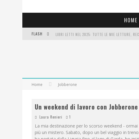
HOME
FLASH
LIBRI LETTI NEL 2025: TUTTE LE MIE LETTURE, RE
COSA VEDIAMO QUESTA SERA? TE LO DICO IO: FILM 
SEE YOU AT 5 | CHANEL
Home
Jobberone
Un weekend di lavoro con Jobberone
Laura Renieri
1
La mia destinazione per lo scorso weekend - ormai 
più un mistero. Sabato, dopo un bel viaggio in tren
ha portata dalla Liguria fino al lago di Garda, ho ini