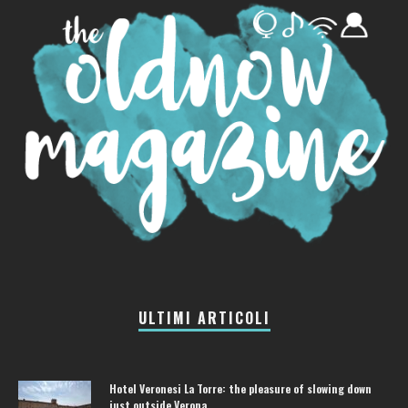
ULTIMI ARTICOLI
Hotel Veronesi La Torre: the pleasure of slowing down
just outside Verona