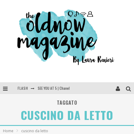
FLASH
SEE YOU AT 5 | Chanel
Anya Taylor-Joy, Jisoo e Willow Smith protagoniste della nuova campagna Dior Addict
TAGGATO
CUSCINO DA LETTO
Libri letti nel 2025: tutte le mie letture, recensioni e giudizi
Cosa vediamo questa sera? Te lo dico io: film e serie TV visti nel 2025
Home
cuscino da letto