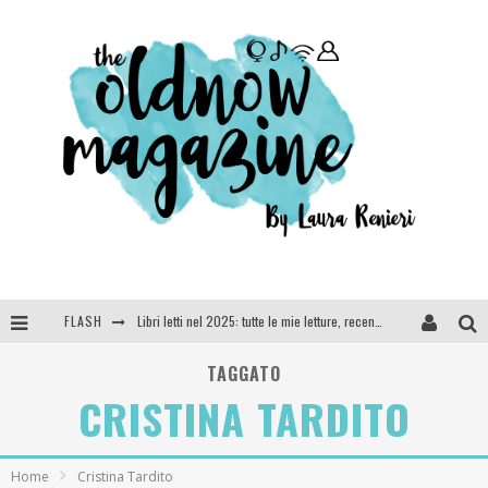
FLASH
Libri letti nel 2025: tutte le mie letture, recensioni e giudizi
Cosa vediamo questa sera? Te lo dico io: film e serie TV visti nel 2025
TAGGATO
CRISTINA TARDITO
SEE YOU AT 5 | Chanel
Anya Taylor-Joy, Jisoo e Willow Smith protagoniste della nuova campagna Dior Addict
Home
Cristina Tardito