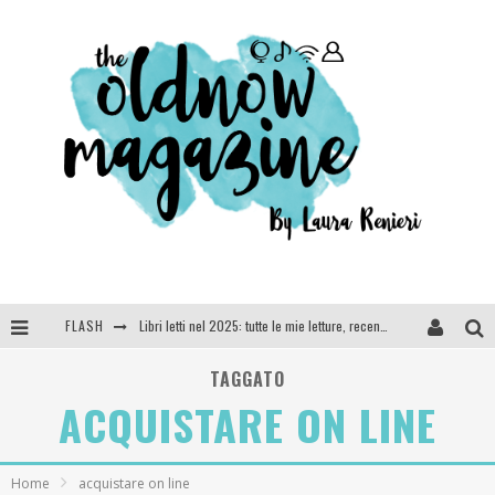
FLASH
Cosa vediamo questa sera? Te lo dico io: film e serie TV visti nel 2025
SEE YOU AT 5 | Chanel
TAGGATO
ACQUISTARE ON LINE
Anya Taylor-Joy, Jisoo e Willow Smith protagoniste della nuova campagna Dior Addict
Libri letti nel 2025: tutte le mie letture, recensioni e giudizi
Home
acquistare on line