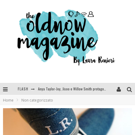
FLASH
Anya Taylor-Joy, Jisoo e Willow Smith protagoniste della nuova campagna Dior Addict
Home
Non categorizzato
Libri letti nel 2025: tutte le mie letture, recensioni e giudizi
Cosa vediamo questa sera? Te lo dico io: film e serie TV visti nel 2025
SEE YOU AT 5 | Chanel