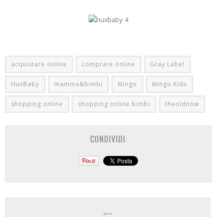
acquistare online
comprare online
Gray Label
HuxBaby
mamma&bimbi
Mingo
Mingo Kids
shopping online
shopping online bimbi
theoldnow
CONDIVIDI: