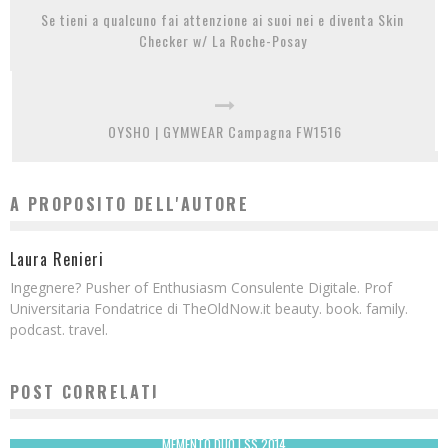
Se tieni a qualcuno fai attenzione ai suoi nei e diventa Skin
Checker w/ La Roche-Posay
OYSHO | GYMWEAR Campagna FW1516
A PROPOSITO DELL'AUTORE
Laura Renieri
Ingegnere? Pusher of Enthusiasm Consulente Digitale. Prof
Universitaria Fondatrice di TheOldNow.it beauty. book. family.
podcast. travel.
POST CORRELATI
VOGLIO UNA GUIDA SPERICOLATA: SUCCESSI ED IMPRESE DI KEN BLOCK
Redazione
MEMENTO DUO | SS 2014