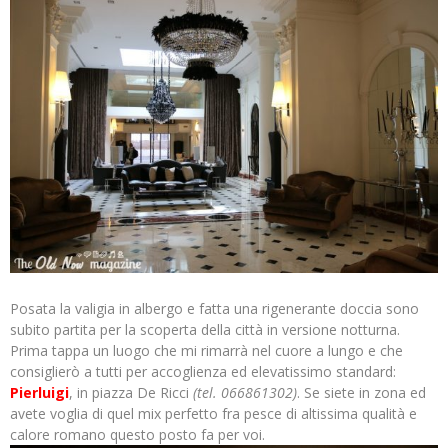
Posata la valigia in albergo e fatta una rigenerante doccia sono
subito partita per la scoperta della città in versione notturna.
Prima tappa un luogo che mi rimarrà nel cuore a lungo e che
consiglierò a tutti per accoglienza ed elevatissimo standard:
Pierluigi
, in piazza De Ricci
(tel. 066861302)
. Se siete in zona ed
avete voglia di quel mix perfetto fra pesce di altissima qualità e
calore romano questo posto fa per voi.