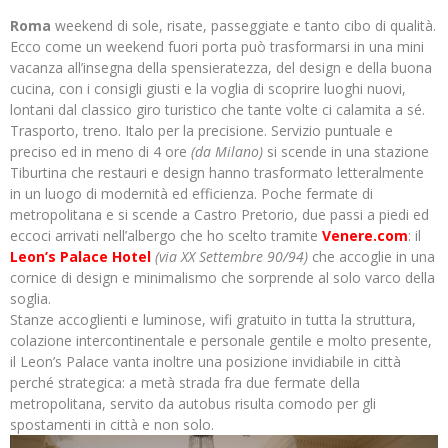
Roma
weekend di sole, risate, passeggiate e tanto cibo di qualità.
Ecco come un weekend fuori porta può trasformarsi in una mini
vacanza all’insegna della spensieratezza, del design e della buona
cucina, con i consigli giusti e la voglia di scoprire luoghi nuovi,
lontani dal classico giro turistico che tante volte ci calamita a sé.
Trasporto, treno. Italo per la precisione. Servizio puntuale e
preciso ed in meno di 4 ore
(da Milano)
si scende in una stazione
Tiburtina che restauri e design hanno trasformato letteralmente
in un luogo di modernità ed efficienza. Poche fermate di
metropolitana e si scende a Castro Pretorio, due passi a piedi ed
eccoci arrivati nell’albergo che ho scelto tramite
Venere.com
: il
Leon’s Palace Hotel
(via XX Settembre 90/94)
che accoglie in una
cornice di design e minimalismo che sorprende al solo varco della
soglia.
Stanze accoglienti e luminose, wifi gratuito in tutta la struttura,
colazione intercontinentale e personale gentile e molto presente,
il Leon’s Palace vanta inoltre una posizione invidiabile in città
perché strategica: a metà strada fra due fermate della
metropolitana, servito da autobus risulta comodo per gli
spostamenti in città e non solo.