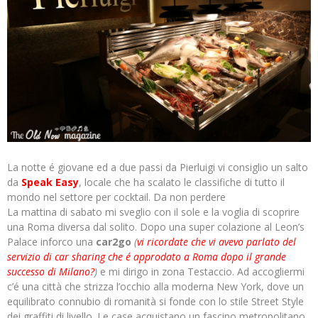
La notte é giovane ed a due passi da Pierluigi vi consiglio un salto
da
Speak Easy
, locale che ha scalato le classifiche di tutto il
mondo nel settore per cocktail. Da non perdere
La mattina di sabato mi sveglio con il sole e la voglia di scoprire
una Roma diversa dal solito. Dopo una super colazione al Leon’s
Palace inforco una
car2go
(
vi ricordate che vi avevo parlato del
servizio di car sharing che é approdato a Roma dopo il grande
successo di Milano?
)
e mi dirigo in zona Testaccio. Ad accogliermi
c’é una città che strizza l’occhio alla moderna New York, dove un
equilibrato connubio di romanità si fonde con lo stile Street Style
dei graffiti di livello. Le case acquistano un fascino metropolitano