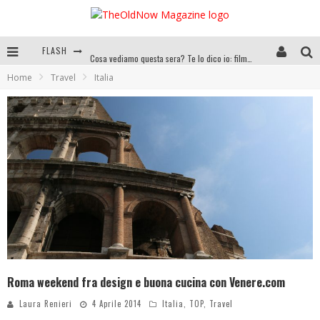
FLASH
Cosa vediamo questa sera? Te lo dico io: film e serie TV visti nel 2025
Home
Travel
Italia
SEE YOU AT 5 | Chanel
Anya Taylor-Joy, Jisoo e Willow Smith protagoniste della nuova campagna Dior Addict
Libri letti nel 2025: tutte le mie letture, recensioni e giudizi
Roma weekend fra design e buona cucina con Venere.com
Laura Renieri
4 Aprile 2014
Italia
,
TOP
,
Travel