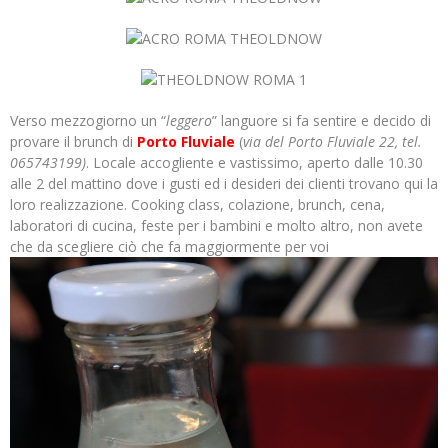
Verso mezzogiorno un “
leggero
” languore si fa sentire e decido di
provare il brunch di
Porto Fluviale
(
via del Porto Fluviale 22, tel.
065743199)
. Locale accogliente e vastissimo, aperto dalle 10.30
alle 2 del mattino dove i gusti ed i desideri dei clienti trovano qui la
loro realizzazione. Cooking class, colazione, brunch, cena,
laboratori di cucina, feste per i bambini e molto altro, non avete
che da scegliere ciò che fa maggiormente per voi