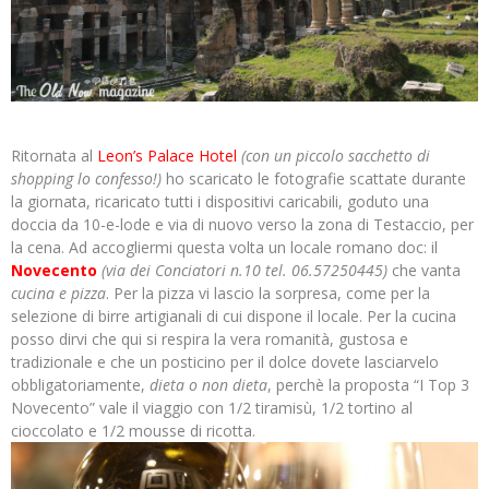
Ritornata al
Leon’s Palace Hotel
(con un piccolo sacchetto di
shopping lo confesso!)
ho scaricato le fotografie scattate durante
la giornata, ricaricato tutti i dispositivi caricabili, goduto una
doccia da 10-e-lode e via di nuovo verso la zona di Testaccio, per
la cena. Ad accogliermi questa volta un locale romano doc: il
Novecento
(via dei Conciatori n.10 tel. 06.57250445)
che vanta
cucina e pizza
. Per la pizza vi lascio la sorpresa, come per la
selezione di birre artigianali di cui dispone il locale. Per la cucina
posso dirvi che qui si respira la vera romanità, gustosa e
tradizionale e che un posticino per il dolce dovete lasciarvelo
obbligatoriamente,
dieta o non dieta
, perchè la proposta “I Top 3
Novecento” vale il viaggio con 1/2 tiramisù, 1/2 tortino al
cioccolato e 1/2 mousse di ricotta.