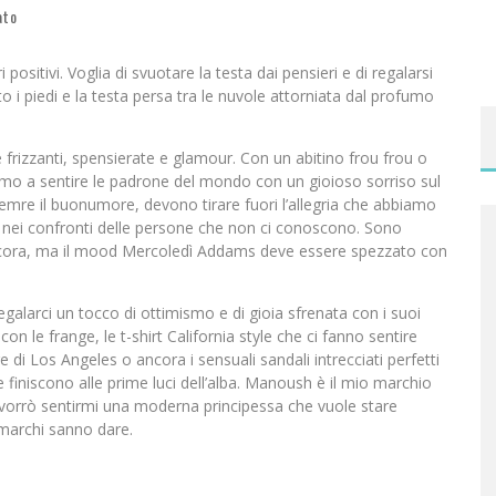
ato
i positivi. Voglia di svuotare la testa dai pensieri e di regalarsi
to i piedi e la testa persa tra le nuvole attorniata dal profumo
e e frizzanti, spensierate e glamour. Con un abitino frou frou o
iamo a sentire le padrone del mondo con un gioioso sorriso sul
semre il buonumore, devono tirare fuori l’allegria che abbiamo
ita nei confronti delle persone che non ci conoscono. Sono
ancora, ma il mood Mercoledì Addams deve essere spezzato con
alarci un tocco di ottimismo e di gioia sfrenata con i suoi
on le frange, le t-shirt California style che ci fanno sentire
i Los Angeles o ancora i sensuali sandali intrecciati perfetti
 e finiscono alle prime luci dell’alba. Manoush è il mio marchio
 vorrò sentirmi una moderna principessa che vuole stare
 marchi sanno dare.