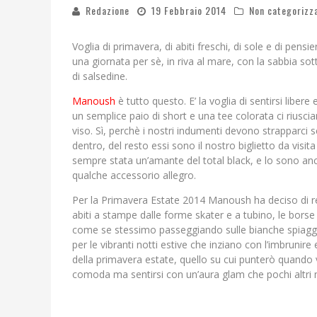
Redazione
19 Febbraio 2014
Non categorizz
Voglia di primavera, di abiti freschi, di sole e di pensier
una giornata per sè, in riva al mare, con la sabbia sot
di salsedine.
Manoush
è tutto questo. E’ la voglia di sentirsi liber
un semplice paio di short e una tee colorata ci riusc
viso. Sì, perchè i nostri indumenti devono strapparci 
dentro, del resto essi sono il nostro biglietto da vis
sempre stata un’amante del total black, e lo sono 
qualche accessorio allegro.
Per la Primavera Estate 2014 Manoush ha deciso di reg
abiti a stampe dalle forme skater e a tubino, le borse c
come se stessimo passeggiando sulle bianche spiagge d
per le vibranti notti estive che inziano con l’imbrunire
della primavera estate, quello su cui punterò quando
comoda ma sentirsi con un’aura glam che pochi altri