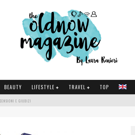
BEAUTY
LIFESTYLE
TRAVEL
TOP
CENSIONI E GIUDIZI
 E SERIE TV VISTI NEL 2025