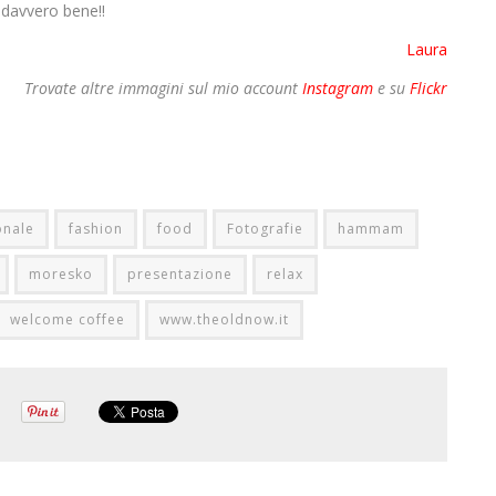
 davvero bene!!
Laura
Trovate altre immagini sul mio account
Instagram
e su
Flickr
onale
fashion
food
Fotografie
hammam
moresko
presentazione
relax
welcome coffee
www.theoldnow.it