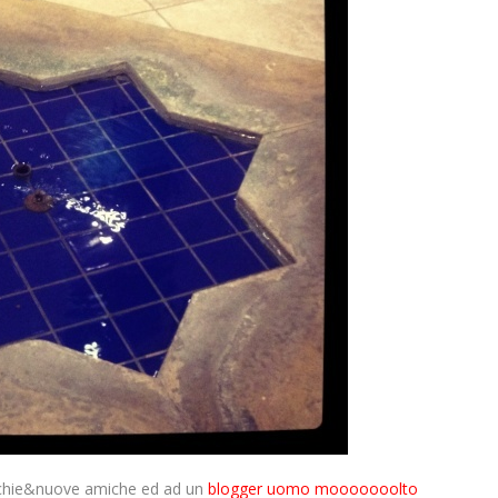
ecchie&nuove amiche ed ad un
blogger uomo mooooooolto