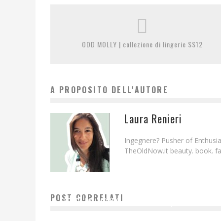
ODD MOLLY | collezione di lingerie SS12
A PROPOSITO DELL'AUTORE
Laura Renieri
Ingegnere? Pusher of Enthusias
TheOldNow.it beauty. book. fam
POST CORRELATI
COPPA DEL MONDO SCI ALPINO FISI | VAL GARDENA
Laura Renieri