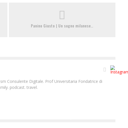
Panino Giusto | Un sogno milanese…
m Consulente Digitale. Prof Universitaria Fondatrice di
ily. podcast. travel.
TORTA CAPRESE | RICETTA
Laura Renieri