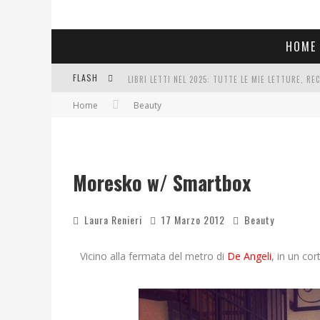
HOME
LIBRI LETTI NEL 2025: TUTTE LE MIE LETTURE, RE
FLASH
COSA VEDIAMO QUESTA SERA? TE LO DICO IO: FILM 
Home
Beauty
SEE YOU AT 5 | CHANEL
Moresko w/ Smartbox
Laura Renieri
17 Marzo 2012
Beauty
Vicino alla fermata del metro di
De Angeli
, in un cor