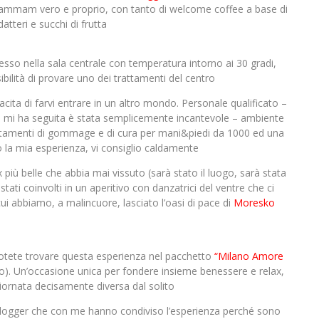
hammam vero e proprio, con tanto di welcome coffee a base di
 datteri e succhi di frutta
esso nella sala centrale con temperatura intorno ai 30 gradi,
bilità di provare uno dei trattamenti del centro
ita di farvi entrare in un altro mondo. Personale qualificato –
e mi ha seguita è stata semplicemente incantevole – ambiente
rattamenti di gommage e di cura per mani&piedi da 1000 ed una
 la mia esperienza, vi consiglio caldamente
x più belle che abbia mai vissuto (sarà stato il luogo, sarà stata
tati coinvolti in un aperitivo con danzatrici del ventre che ci
i abbiamo, a malincuore, lasciato l’oasi di pace di
Moresko
e potete trovare questa esperienza nel pacchetto
“Milano Amore
ro). Un’occasione unica per fondere insieme benessere e relax,
iornata decisamente diversa dal solito
i blogger che con me hanno condiviso l’esperienza perché sono