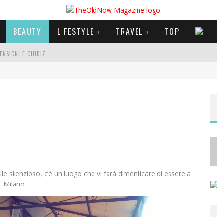
BEAUTY
LIFESTYLE
TRAVEL
TOP
CENSIONI E GIUDIZI
E SERIE TV VISTI NEL 2025
A
NYA TAYLOR-JOY, JISOO E WILLOW SMITH PROTAGONISTE DELLA NUOVA CAMPAGNA DIOR ADDICT
tile silenzioso, c’è un luogo che vi farà dimenticare di essere a
Milano