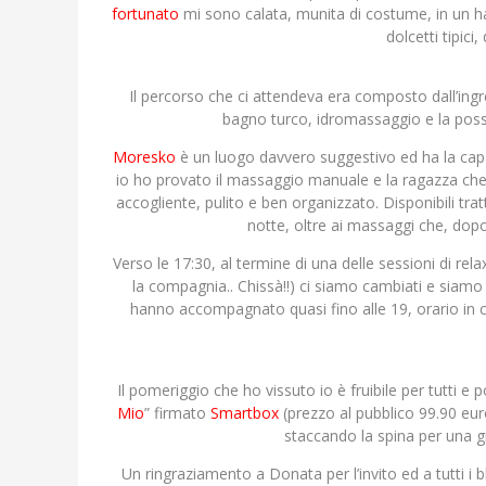
fortunato
mi sono calata, munita di costume, in un 
dolcetti tipici,
Il percorso che ci attendeva era composto dall’ingr
bagno turco, idromassaggio e la possi
Moresko
è un luogo davvero suggestivo ed ha la capac
io ho provato il massaggio manuale e la ragazza ch
accogliente, pulito e ben organizzato. Disponibili t
notte, oltre ai massaggi che, dopo
Verso le 17:30, al termine di una delle sessioni di rela
la compagnia.. Chissà!!) ci siamo cambiati e siamo s
hanno accompagnato quasi fino alle 19, orario in cu
Il pomeriggio che ho vissuto io è fruibile per tutti 
Mio
” firmato
Smartbox
(prezzo al pubblico 99.90 eu
staccando la spina per una g
Un ringraziamento a Donata per l’invito ed a tutti 