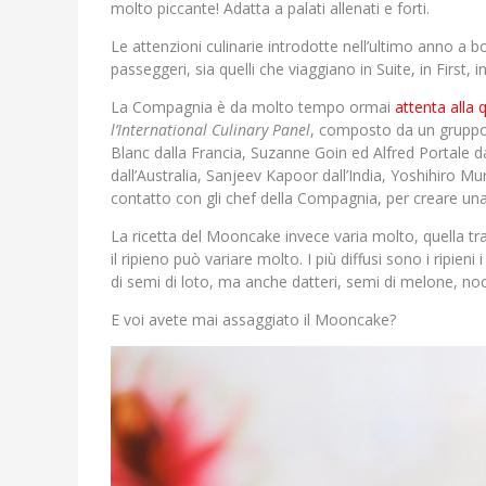
molto piccante! Adatta a palati allenati e forti.
Le attenzioni culinarie introdotte nell’ultimo anno a bo
passeggeri, sia quelli che viaggiano in Suite, in Firs
La Compagnia è da molto tempo ormai
attenta alla q
l’International Culinary Panel
, composto da un gruppo d
Blanc dalla Francia, Suzanne Goin ed Alfred Portale dag
dall’Australia, Sanjeev Kapoor dall’India, Yoshihiro Mu
contatto con gli chef della Compagnia, per creare una s
La ricetta del Mooncake invece varia molto, quella tra
il ripieno può variare molto. I più diffusi sono i ripieni 
di semi di loto, ma anche datteri, semi di melone, noci
E voi avete mai assaggiato il Mooncake?