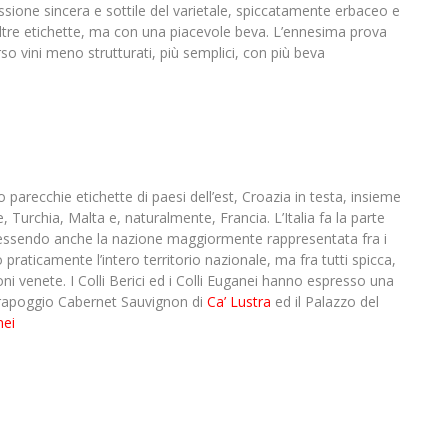
ssione sincera e sottile del varietale, spiccatamente erbaceo e
altre etichette, ma con una piacevole beva. L’ennesima prova
so vini meno strutturati, più semplici, con più beva
 parecchie etichette di paesi dell’est, Croazia in testa, insieme
, Turchia, Malta e, naturalmente, Francia. L’Italia fa la parte
 (essendo anche la nazione maggiormente rappresentata fra i
aticamente l’intero territorio nazionale, ma fra tutti spicca,
i venete. I Colli Berici ed i Colli Euganei hanno espresso una
irapoggio Cabernet Sauvignon di
Ca’ Lustra
ed il Palazzo del
nei