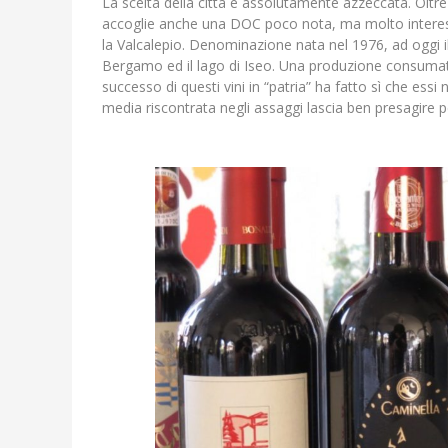
La scelta della città è assolutamente azzeccata. Oltre 
accoglie anche una DOC poco nota, ma molto interess
la Valcalepio. Denominazione nata nel 1976, ad oggi il C
Bergamo ed il lago di Iseo. Una produzione consumata 
successo di questi vini in “patria” ha fatto sì che essi 
media riscontrata negli assaggi lascia ben presagire pe