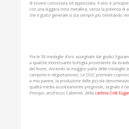
di essere conosciuta ed apprezzata. Il vino è un’espre
con una leggera nota metallica, senza la potenza di 
che il gusto generale si sta sempre più orientando ver
Fra le 58 medaglie d’oro assegnate dai giudici figurano
a qualche interessante bottiglia proveniente da Israele
del leone, vincendo la maggior parte delle medaglie
campioni in degustazione). Le DOC premiate coprono pr
a mio parere, la produzione delle piccole denominazion
qualità media assolutamente pregevole, segnalo il G
Principe, anch’esso Cabernet, della
cantina Colli Euga