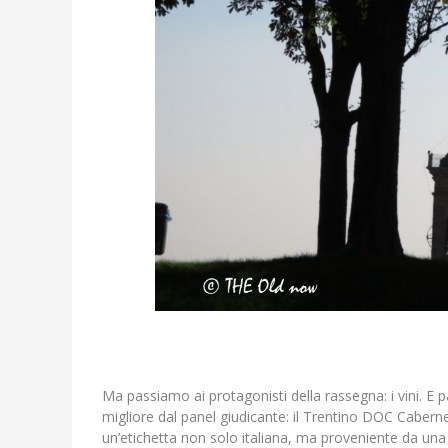
Ma passiamo ai protagonisti della rassegna: i vini. E
migliore dal panel giudicante: il Trentino DOC Caber
un’etichetta non solo italiana, ma proveniente da una 