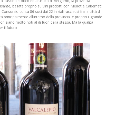
al fascino storico ed artistico di Bergamo, la provincia
ante, basata proprio su vini prodotti con Merlot e Cabernet:
onsorzio conta 86 soci dai 22 iniziali racchiusi fra la città di
principalmente all’interno della provincia, e proprio il grande
non siano molto noti al di fuori della stessa. Ma la qualità
r il futuro