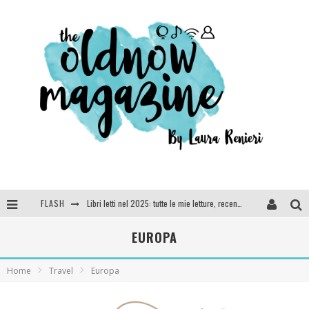
FLASH
Cosa vediamo questa sera? Te lo dico io: film e serie TV visti nel 2025
SEE YOU AT 5 | Chanel
EUROPA
Anya Taylor-Joy, Jisoo e Willow Smith protagoniste della nuova campagna Dior Addict
Home
Travel
Europa
Libri letti nel 2025: tutte le mie letture, recensioni e giudizi