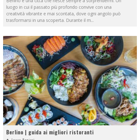
Berlino è una città che riesce sempre a sorprendermi. Un
luogo in cui il passato più profondo convive con una
creatività vibrante e mai scontata, dove ogni angolo può
trasformarsi in una scoperta. Durante il m
...
Berlino | guida ai migliori ristoranti
Laura Renieri