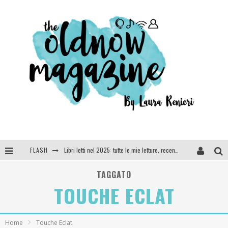
Libri letti nel 2025: tutte le mie letture, recensioni e giudizi
FLASH
Cosa vediamo questa sera? Te lo dico io: film e serie TV visti nel 2025
TAGGATO
TOUCHE ECLAT
SEE YOU AT 5 | Chanel
Anya Taylor-Joy, Jisoo e Willow Smith protagoniste della nuova campagna Dior Addict
Home
Touche Eclat