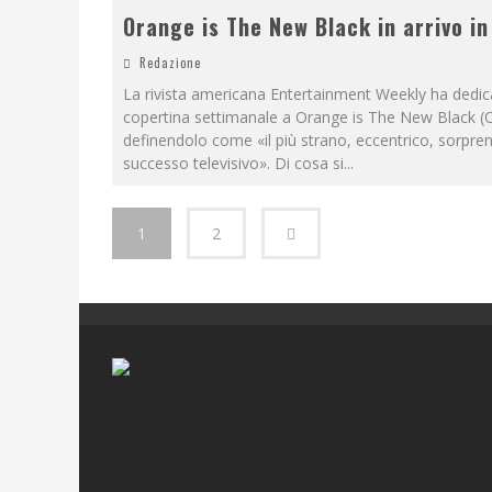
Orange is The New Black in arrivo in 
Redazione
La rivista americana Entertainment Weekly ha dedic
copertina settimanale a Orange is The New Black 
definendolo come «il più strano, eccentrico, sorpre
successo televisivo». Di cosa si
...
1
2