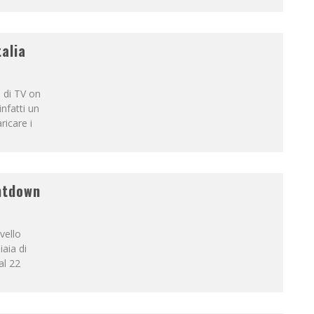
talia
o di TV on
nfatti un
ricare i
untdown
vello
aia di
al 22