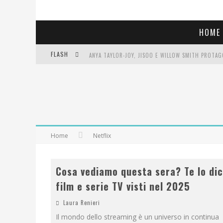
HOME
FLASH
LIBRI LETTI NEL 2025: TUTTE LE MIE LETTURE, RE
COSA VEDIAMO QUESTA SERA? TE LO DICO IO: FILM 
SEE YOU AT 5 | CHANEL
Home
Netflix
Cosa vediamo questa sera? Te lo dic
film e serie TV visti nel 2025
Laura Renieri
Il mondo dello streaming è un universo in continua