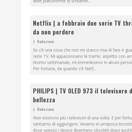
delle piattaforme di streamin
...
Netflix | a febbraio due serie TV thr
da non perdere
Redazione
Se c’è una cosa che non mi stanco mai di fare è gua
serie TV. Mi appassionano le trame, aspetto con ansi
ritorno settimanale, mi immedesimo in alcuni perso
Per fortuna, da quando c’è Netf
...
PHILIPS | TV OLED 973 il televisore 
bellezza
Redazione
Non esistono più i televisori di una volta. E per fortu
sentiamo di aggiungere. Viviamo in un’epoca tecnol
dove spesso i device diventano obsoleti dopo pochi