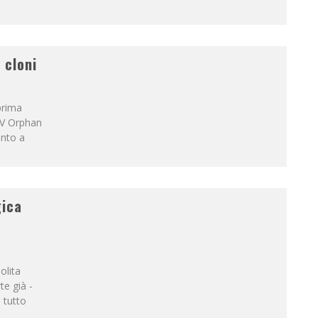
 cloni
prima
 TV Orphan
ento a
gica
olita
te già -
l tutto