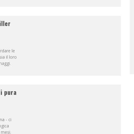
iller
rdare le
a il loro
naggi.
di pura
na - ci
ogica
 mesi.