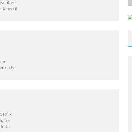
diventare
e fanno il
 che
certo che
etflix,
a, tra
fferta