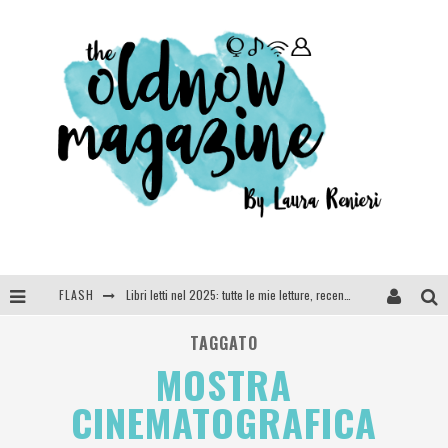
FLASH
Libri letti nel 2025: tutte le mie letture, recensioni e giudizi
Cosa vediamo questa sera? Te lo dico io: film e serie TV visti nel 2025
TAGGATO
MOSTRA
SEE YOU AT 5 | Chanel
CINEMATOGRAFICA
Anya Taylor-Joy, Jisoo e Willow Smith protagoniste della nuova campagna Dior Addict