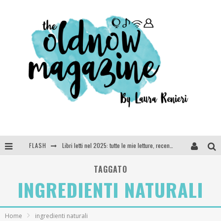
FLASH
Libri letti nel 2025: tutte le mie letture, recensioni e giudizi
Cosa vediamo questa sera? Te lo dico io: film e serie TV visti nel 2025
TAGGATO
INGREDIENTI NATURALI
SEE YOU AT 5 | Chanel
Anya Taylor-Joy, Jisoo e Willow Smith protagoniste della nuova campagna Dior Addict
Home
ingredienti naturali