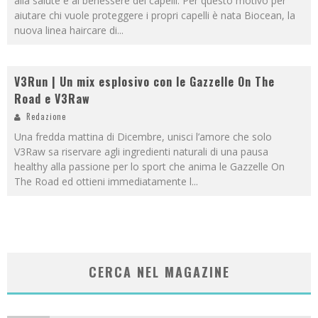
alla salute e al benessere dei capelli. Per questo motivo per
aiutare chi vuole proteggere i propri capelli è nata Biocean, la
nuova linea haircare di
...
V3Run | Un mix esplosivo con le Gazzelle On The
Road e V3Raw
Redazione
Una fredda mattina di Dicembre, unisci l’amore che solo
V3Raw sa riservare agli ingredienti naturali di una pausa
healthy alla passione per lo sport che anima le Gazzelle On
The Road ed ottieni immediatamente l
...
CERCA NEL MAGAZINE