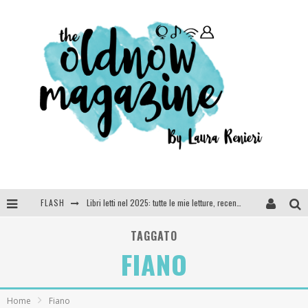
FLASH
Libri letti nel 2025: tutte le mie letture, recensioni e giudizi
Cosa vediamo questa sera? Te lo dico io: film e serie TV visti nel 2025
TAGGATO
FIANO
SEE YOU AT 5 | Chanel
Anya Taylor-Joy, Jisoo e Willow Smith protagoniste della nuova campagna Dior Addict
Home
Fiano