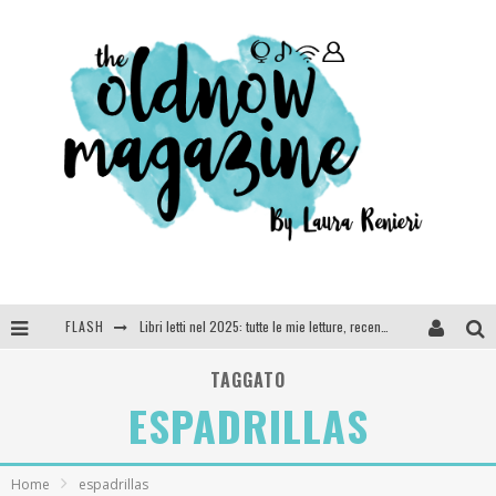
Libri letti nel 2025: tutte le mie letture, recensioni e giudizi
FLASH
Cosa vediamo questa sera? Te lo dico io: film e serie TV visti nel 2025
TAGGATO
SEE YOU AT 5 | Chanel
ESPADRILLAS
Anya Taylor-Joy, Jisoo e Willow Smith protagoniste della nuova campagna Dior Addict
Home
espadrillas