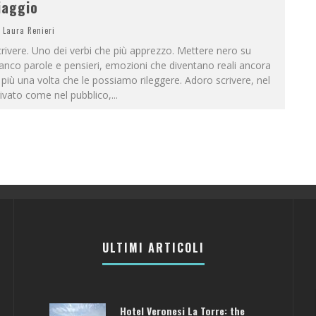
iaggio
Laura Renieri
rivere. Uno dei verbi che più apprezzo. Mettere nero su
anco parole e pensieri, emozioni che diventano reali ancora
 più una volta che le possiamo rileggere. Adoro scrivere, nel
ivato come nel pubblico,
...
ULTIMI ARTICOLI
Hotel Veronesi La Torre: the