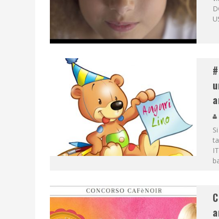
D
U
#
u
a
Si
ta
IT
ba
C
a