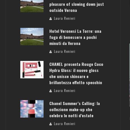
pleasure of slowing down just
outside Verona
Laura Renieri
Hotel Veronesi La Torre: una
fuga di benessere a pochi
minuti da Verona
Laura Renieri
CHANEL presenta Rouge Coco
Hydra Gloss: il nuovo gloss
che unisce skincare e
FRANCOFORTE: GU
brillantezza effetto specchio
: GUIDA PER IL WEEKEND PERFETTO
PER
Laura Renieri
Laura Renieri
Laur
Chanel Summer’s Calling: la
collezione make-up che
celebra le notti d’estate
Laura Renieri