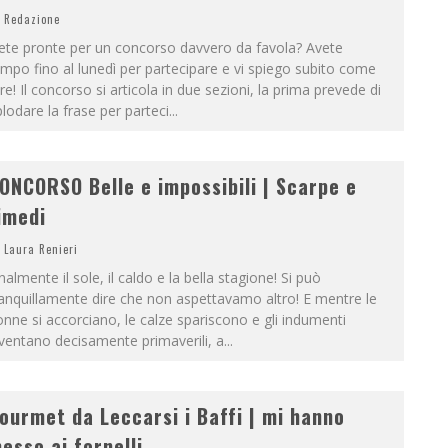
Redazione
ete pronte per un concorso davvero da favola? Avete
mpo fino al lunedì per partecipare e vi spiego subito come
re! Il concorso si articola in due sezioni, la prima prevede di
lodare la frase per parteci
...
ONCORSO Belle e impossibili | Scarpe e
imedi
Laura Renieri
nalmente il sole, il caldo e la bella stagione! Si può
anquillamente dire che non aspettavamo altro! E mentre le
nne si accorciano, le calze spariscono e gli indumenti
ventano decisamente primaverili, a
...
ourmet da Leccarsi i Baffi | mi hanno
esso ai fornelli