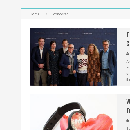
Home
concorso
T
C
A
F
vo
i
W
T
Tu