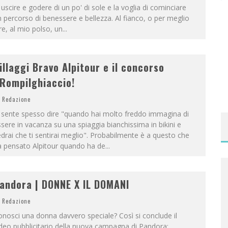
 uscire e godere di un po' di sole e la voglia di cominciare
 percorso di benessere e bellezza. Al fianco, o per meglio
re, al mio polso, un
...
illaggi Bravo Alpitour e il concorso
Rompilghiaccio!
Redazione
 sente spesso dire "quando hai molto freddo immagina di
sere in vacanza su una spiaggia bianchissima in bikini e
drai che ti sentirai meglio". Probabilmente è a questo che
a pensato Alpitour quando ha de
...
andora | DONNE X IL DOMANI
Redazione
nosci una donna davvero speciale? Così si conclude il
deo pubblicitario della nuova campagna di Pandora: