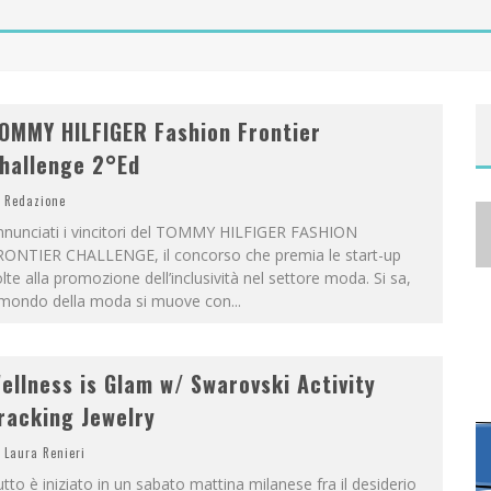
A
NYA TAYLOR-JOY, JISOO E WILLOW SMITH PROTAGONISTE DELLA NUOVA CAMPAGNA DIOR ADDICT
OMMY HILFIGER Fashion Frontier
hallenge 2°Ed
Redazione
nnunciati i vincitori del TOMMY HILFIGER FASHION
RONTIER CHALLENGE, il concorso che premia le start-up
lte alla promozione dell’inclusività nel settore moda. Si sa,
l mondo della moda si muove con
...
ellness is Glam w/ Swarovski Activity
racking Jewelry
Laura Renieri
tto è iniziato in un sabato mattina milanese fra il desiderio