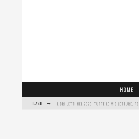
HOME
LIBRI LETTI NEL 2025: TUTTE LE MIE LETTURE, RE
FLASH
COSA VEDIAMO QUESTA SERA? TE LO DICO IO: FILM
SEE YOU AT 5 | CHANEL