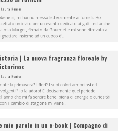
Laura Renieri
bene sì, mi hanno messa letteralmente ai fornelli. Ho
cettato un invito per un evento dedicato ai gatti ed anche
la mia Margot, firmato da Gourmet e mi sono ritrovata a
ignattare insieme ad un cuoco d’
...
ictoria | La nuova fragranza floreale by
ictorinox
Laura Renieri
ate la primavera? I fiori? I suoi colori armoniosi ed
volgenti!? Io la adoro! E' decisamente quel periodo
ll'anno che mi fa sentire bene, piena di energia e curiosità!
con il cambio di stagione mi viene
...
e mie parole in un e-book | Compagno di