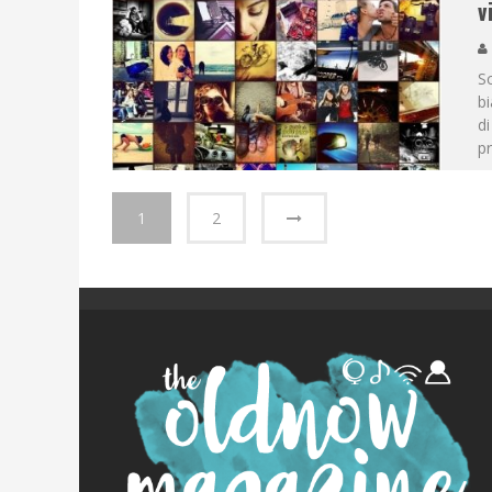
v
Sc
bi
di
pr
1
2