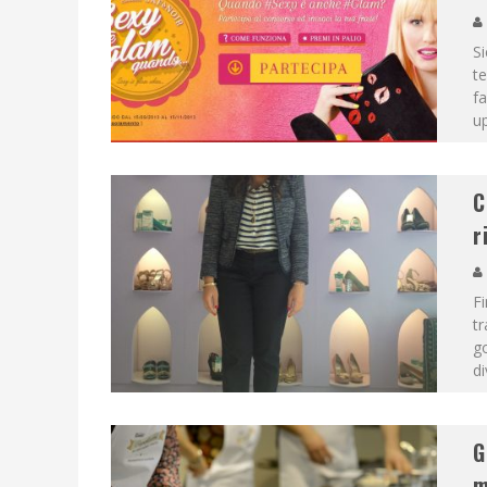
Si
te
fa
up
C
r
Fi
tr
go
di
G
m