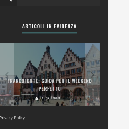
ARTICOLI IN EVIDENZA
LA COLLINA DEI CILIEGI: RESORT
IDA PER IL WEEKEND
E RISTORANTI TRA LE COLLIN
FETTO
VALPANTENA
a Renieri
Laura Renieri
Privacy Policy