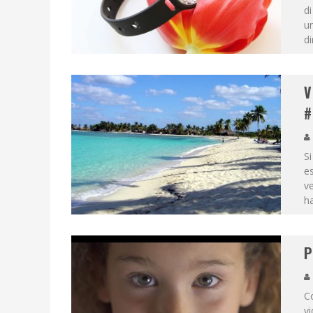
di
un
di
V
#
Si
es
ve
h
P
Co
vi