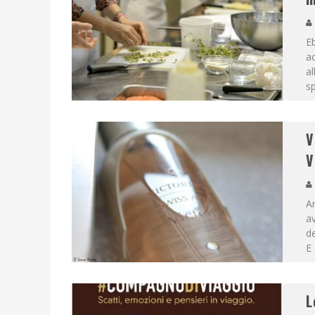
Eb
ac
al
sp
V
V
Am
av
de
E 
L