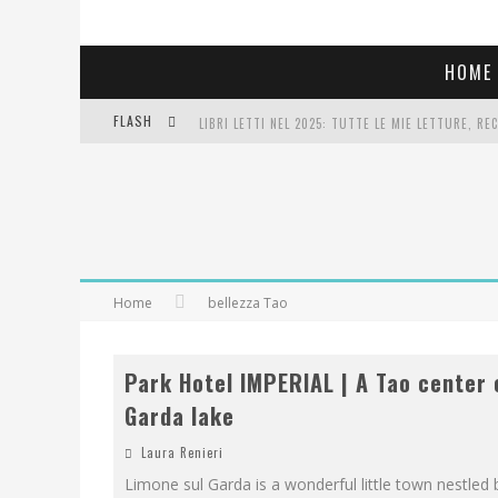
HOME
FLASH
LIBRI LETTI NEL 2025: TUTTE LE MIE LETTURE, RE
COSA VEDIAMO QUESTA SERA? TE LO DICO IO: FILM 
SEE YOU AT 5 | CHANEL
Home
bellezza Tao
Park Hotel IMPERIAL | A Tao center 
Garda lake
Laura Renieri
Limone sul Garda is a wonderful little town nestled