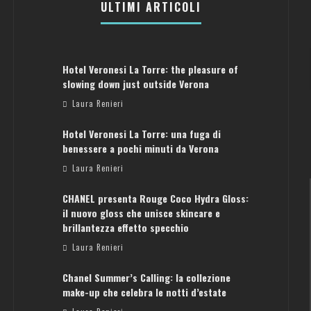
ULTIMI ARTICOLI
Hotel Veronesi La Torre: the pleasure of
slowing down just outside Verona
Laura Renieri
Hotel Veronesi La Torre: una fuga di
benessere a pochi minuti da Verona
Laura Renieri
CHANEL presenta Rouge Coco Hydra Gloss:
il nuovo gloss che unisce skincare e
brillantezza effetto specchio
Laura Renieri
Chanel Summer’s Calling: la collezione
ATENE: GUIDA PER IL WEEKEND PERFETTO
make-up che celebra le notti d’estate
Laura Renieri