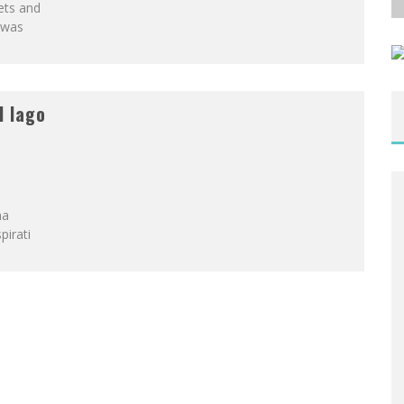
ets and
t was
l lago
ha
pirati