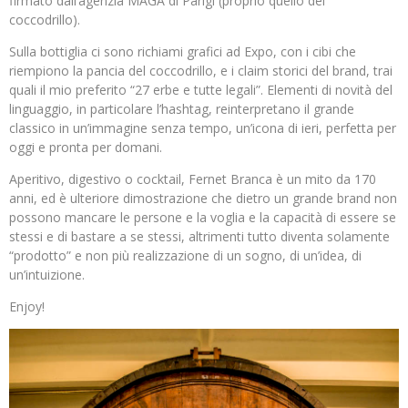
firmato dall’agenzia MAGA di Parigi (proprio quello del
coccodrillo).
Sulla bottiglia ci sono richiami grafici ad Expo, con i cibi che
riempiono la pancia del coccodrillo, e i claim storici del brand, trai
quali il mio preferito “27 erbe e tutte legali”. Elementi di novità del
linguaggio, in particolare l’hashtag, reinterpretano il grande
classico in un’immagine senza tempo, un’icona di ieri, perfetta per
oggi e pronta per domani.
Aperitivo, digestivo o cocktail, Fernet Branca è un mito da 170
anni, ed è ulteriore dimostrazione che dietro un grande brand non
possono mancare le persone e la voglia e la capacità di essere se
stessi e di bastare a se stessi, altrimenti tutto diventa solamente
“prodotto” e non più realizzazione di un sogno, di un’idea, di
un’intuizione.
Enjoy!