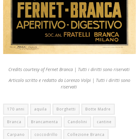
Credits courtesy of Fernet Branca | Tutti i diritti sono riservati
Articolo scritto e redatto da Lorenzo Volpi | Tutti i diritti sono
riservati
170 anni
aquila
Borghetti
Botte Madre
Branca
Brancamenta
Candolini
cantine
Carpano
coccodrillo
Collezione Branca