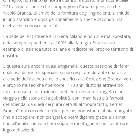
O meglio, non tanto la ricetta quanto la dosatura di alcune delle
27 tra erbe e spezie che compongono l’amaro: pensate che
Nicolò Branca, all’arrivo della fornitura degli ingredienti, si chiude
in uno stanzino e dosa personalmente 5 spezie secondo una
ricetta che conosce solo lui.
La sede delle Distillerie è in piena Milano e non si è mai spostata,
e da sempre appartiene al 100% alla famiglia Branca: raro
esempio di azienda tutta italiana e radicata nel proprio territorio di
nascita.
E questa cura ancora quasi artigianale, questa passione di “fare”
qualcosa di unico e speciale, si può respirare durante una visita
alla sede dell’azienda e nello specifico alla Collezione Branca, vero
e proprio museo che ripercorre i 170 anni di storia attraverso
foto, utensili, ricostruzioni di ambienti, restauri di oggetti e un
viaggio nella storia della pubblicità, con i manifesti più famosi
dell’azienda, da quelli dei primi del 900 al “Sopra tutto, Fernet
Branca”, dal coccodrillo felice perchè, nonostante abbia mangiato
fino a scoppiare, non piangerà e potrà digerire grazie al Fernet
fino all’aquila che vola fiera sopra le montagne e che costituisce il
logo dell’azienda.