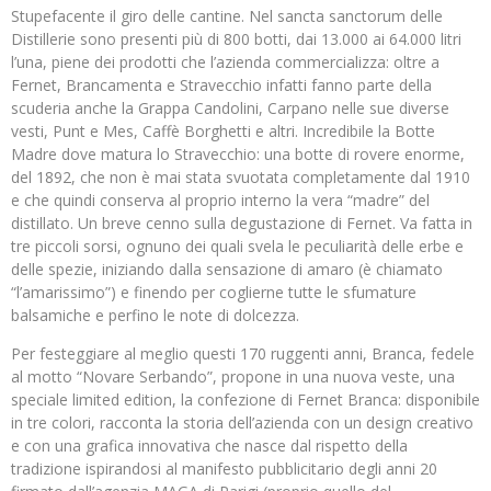
Stupefacente il giro delle cantine. Nel sancta sanctorum delle
Distillerie sono presenti più di 800 botti, dai 13.000 ai 64.000 litri
l’una, piene dei prodotti che l’azienda commercializza: oltre a
Fernet, Brancamenta e Stravecchio infatti fanno parte della
scuderia anche la Grappa Candolini, Carpano nelle sue diverse
vesti, Punt e Mes, Caffè Borghetti e altri. Incredibile la Botte
Madre dove matura lo Stravecchio: una botte di rovere enorme,
del 1892, che non è mai stata svuotata completamente dal 1910
e che quindi conserva al proprio interno la vera “madre” del
distillato. Un breve cenno sulla degustazione di Fernet. Va fatta in
tre piccoli sorsi, ognuno dei quali svela le peculiarità delle erbe e
delle spezie, iniziando dalla sensazione di amaro (è chiamato
“l’amarissimo”) e finendo per coglierne tutte le sfumature
balsamiche e perfino le note di dolcezza.
Per festeggiare al meglio questi 170 ruggenti anni, Branca, fedele
al motto “Novare Serbando”, propone in una nuova veste, una
speciale limited edition, la confezione di Fernet Branca: disponibile
in tre colori, racconta la storia dell’azienda con un design creativo
e con una grafica innovativa che nasce dal rispetto della
tradizione ispirandosi al manifesto pubblicitario degli anni 20