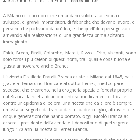
Redazione
2 Dicembre 2015
Food&Wine
,
TOP
A Milano ci sono nomi che rimandano subito a un’epoca di
sviluppo, di grandi imprenditori, di fabbriche che davano lavoro, di
persone che partivano da un’idea, e che quell’idea perseguivano,
arrivando alla realizzazione di una grandezza prima soltanto
immaginata.
Falck, Breda, Pirelli, Colombo, Marelli, Rizzoli, Erba, Visconti, sono
solo forse i più celebri di questi nomi, tra i quali è cosa buona e
giusta annoverare anche Branca.
L’azienda Distillerie Fratelli Branca esiste a Milano dal 1845, nata
grazie a Bernardino Branca e al dottor Fernet, medico pare
svedese, che crearono, nella drogheria speziale fondata proprio
dal Branca, la ricetta di un portentoso medicamento efficace
contro un’epidemia di colera, una ricetta che da allora è sempre
rimasta un segreto da tramandare di padre in figlio, attraverso le
cinque generazioni che hanno portato, oggi, Nicolò Branca ad
essere il presidente dell’azienda e il depositario di quel segreto
lungo 170 anni: la ricetta di Fernet Branca.