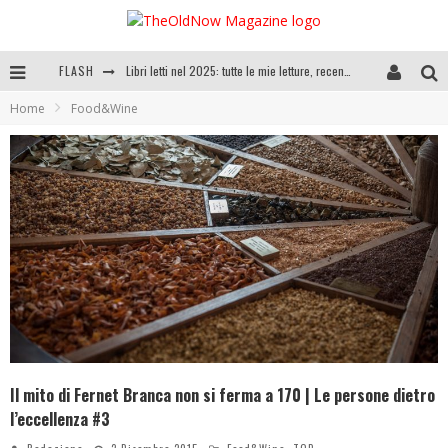
FLASH
Cosa vediamo questa sera? Te lo dico io: film e serie TV visti nel 2025
Home
Food&Wine
SEE YOU AT 5 | Chanel
Anya Taylor-Joy, Jisoo e Willow Smith protagoniste della nuova campagna Dior Addict
Libri letti nel 2025: tutte le mie letture, recensioni e giudizi
Il mito di Fernet Branca non si ferma a 170 | Le persone dietro
l’eccellenza #3