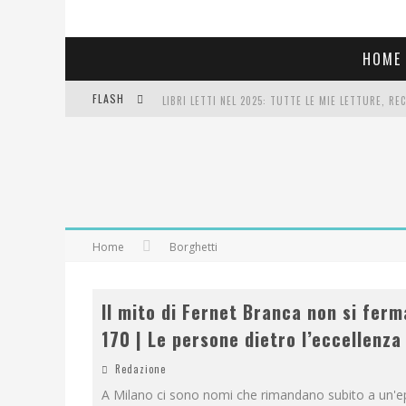
HOME
FLASH
LIBRI LETTI NEL 2025: TUTTE LE MIE LETTURE, RE
COSA VEDIAMO QUESTA SERA? TE LO DICO IO: FILM 
SEE YOU AT 5 | CHANEL
Home
Borghetti
Il mito di Fernet Branca non si ferm
170 | Le persone dietro l’eccellenza
Redazione
A Milano ci sono nomi che rimandano subito a un'e