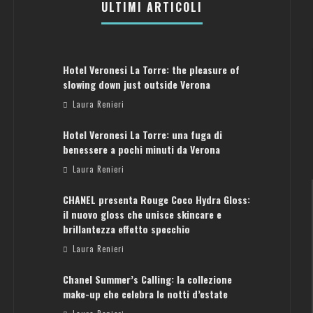
ULTIMI ARTICOLI
Hotel Veronesi La Torre: the pleasure of
slowing down just outside Verona
Laura Renieri
Hotel Veronesi La Torre: una fuga di
benessere a pochi minuti da Verona
Laura Renieri
CHANEL presenta Rouge Coco Hydra Gloss:
il nuovo gloss che unisce skincare e
brillantezza effetto specchio
Laura Renieri
Chanel Summer’s Calling: la collezione
ATENE: GUIDA PER IL WEEKEND PERFETTO
make-up che celebra le notti d’estate
Laura Renieri