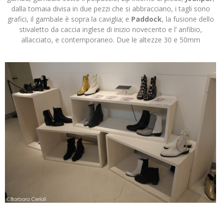
dalla tomaia divisa in due pezzi che si abbracciano, i tagli sono
grafici, il gambale è sopra la caviglia; e
Paddock
, la fusione dello
stivaletto da caccia inglese di inizio novecento e l’ anfibio,
allacciato, e contemporaneo. Due le altezze 30 e 50mm