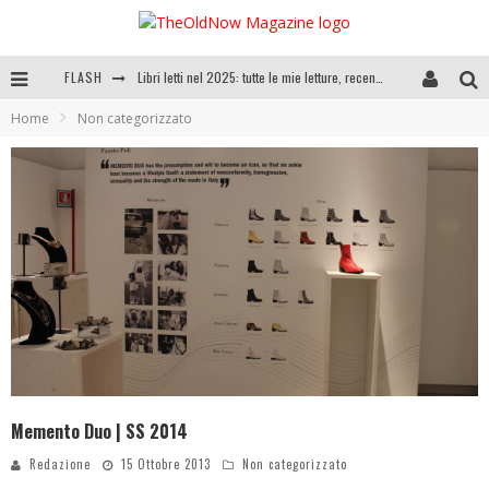
Libri letti nel 2025: tutte le mie letture, recensioni e giudizi
FLASH
Cosa vediamo questa sera? Te lo dico io: film e serie TV visti nel 2025
Home
Non categorizzato
SEE YOU AT 5 | Chanel
Anya Taylor-Joy, Jisoo e Willow Smith protagoniste della nuova campagna Dior Addict
Memento Duo | SS 2014
Redazione
15 Ottobre 2013
Non categorizzato