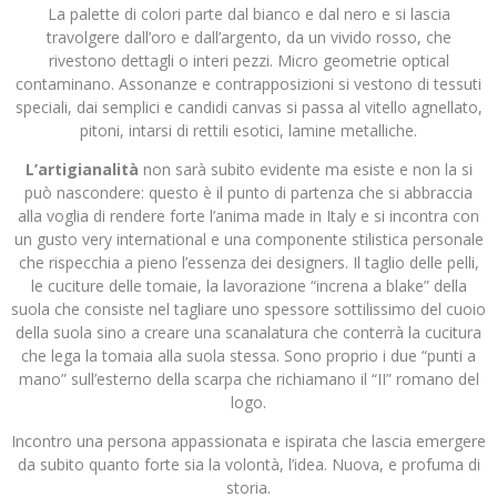
La palette di colori parte dal bianco e dal nero e si lascia
travolgere dall’oro e dall’argento, da un vivido rosso, che
rivestono dettagli o interi pezzi. Micro geometrie optical
contaminano. Assonanze e contrapposizioni si vestono di tessuti
speciali, dai semplici e candidi canvas si passa al vitello agnellato,
pitoni, intarsi di rettili esotici, lamine metalliche.
L’artigianalità
non sarà subito evidente ma esiste e non la si
può nascondere: questo è il punto di partenza che si abbraccia
alla voglia di rendere forte l’anima made in Italy e si incontra con
un gusto very international e una componente stilistica personale
che rispecchia a pieno l’essenza dei designers. Il taglio delle pelli,
le cuciture delle tomaie, la lavorazione “increna a blake” della
suola che consiste nel tagliare uno spessore sottilissimo del cuoio
della suola sino a creare una scanalatura che conterrà la cucitura
che lega la tomaia alla suola stessa. Sono proprio i due “punti a
mano” sull’esterno della scarpa che richiamano il “II” romano del
logo.
Incontro una persona appassionata e ispirata che lascia emergere
da subito quanto forte sia la volontà, l’idea. Nuova, e profuma di
storia.