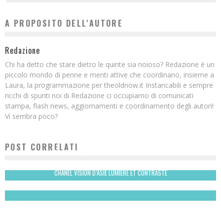
A PROPOSITO DELL'AUTORE
Redazione
Chi ha detto che stare dietro le quinte sia noioso? Redazione è un
piccolo mondo di penne e menti attive che coordinano, insieme a
Laura, la programmazione per theoldnow.it Instancabili e sempre
ricchi di spunti noi di Redazione ci occupiamo di comunicati
stampa, flash news, aggiornamenti e coordinamento degli autori!
Vi sembra poco?
POST CORRELATI
EISENBERG | PELLE IDRATATA ANCHE IN INVERNO
Redazione
CHANEL VISION D’ASIE LUMIERE ET CONTRASTE
Laura Renieri