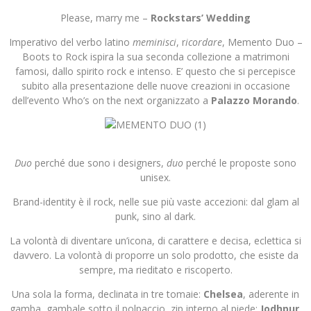
Please, marry me –
Rockstars’ Wedding
Imperativo del verbo latino
meminisci
, r
icordare
, Memento Duo –
Boots to Rock ispira la sua seconda collezione a matrimoni
famosi, dallo spirito rock e intenso. E’ questo che si percepisce
subito alla presentazione delle nuove creazioni in occasione
dell’evento Who’s on the next organizzato a
Palazzo Morando
.
Duo
perché due sono i designers,
duo
perché le proposte sono
unisex.
Brand-identity è il rock, nelle sue più vaste accezioni: dal glam al
punk, sino al dark.
La volontà di diventare un’icona, di carattere e decisa, eclettica si
davvero. La volontà di proporre un solo prodotto, che esiste da
sempre, ma rieditato e riscoperto.
Una sola la forma, declinata in tre tomaie:
Chelsea
, aderente in
gamba, gambale sotto il polpaccio, zip interno al piede;
Jodhpur
,