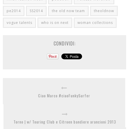
pe2014
SS2014
the old now team
theoldnow
vogue talents
who is on next
woman collections
CONDIVIDI:
Ciao Marco #ciaoFunkySurfer
Torno | w/ Touring Club e Citroen bandiere arancioni 2013