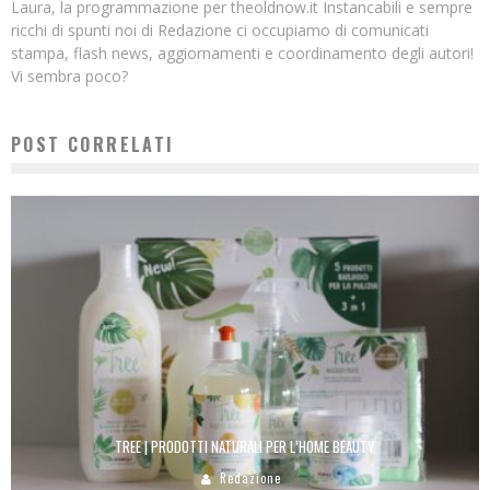
Laura, la programmazione per theoldnow.it Instancabili e sempre
ricchi di spunti noi di Redazione ci occupiamo di comunicati
stampa, flash news, aggiornamenti e coordinamento degli autori!
Vi sembra poco?
POST CORRELATI
TREE | PRODOTTI NATURALI PER L’HOME BEAUTY
Redazione