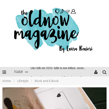
FLASH
Cosa vediamo questa sera? Te lo dico io: film e serie TV visti nel 2025
Home
Lifestyle
Book and E-Book
SEE YOU AT 5 | Chanel
Anya Taylor-Joy, Jisoo e Willow Smith protagoniste della nuova campagna Dior Addict
Libri letti nel 2025: tutte le mie letture, recensioni e giudizi