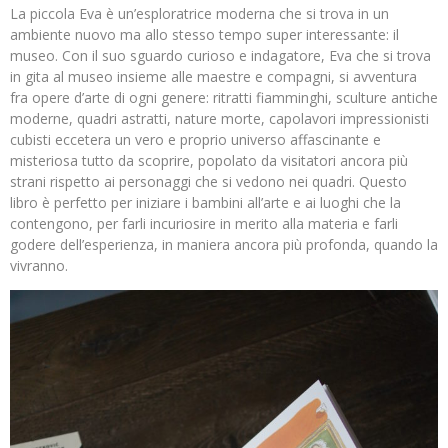
La piccola Eva è un’esploratrice moderna che si trova in un
ambiente nuovo ma allo stesso tempo super interessante: il
museo. Con il suo sguardo curioso e indagatore, Eva che si trova
in gita al museo insieme alle maestre e compagni, si avventura
fra opere d’arte di ogni genere: ritratti fiamminghi, sculture antiche
moderne, quadri astratti, nature morte, capolavori impressionisti
cubisti eccetera un vero e proprio universo affascinante e
misteriosa tutto da scoprire, popolato da visitatori ancora più
strani rispetto ai personaggi che si vedono nei quadri. Questo
libro è perfetto per iniziare i bambini all’arte e ai luoghi che la
contengono, per farli incuriosire in merito alla materia e farli
godere dell’esperienza, in maniera ancora più profonda, quando la
vivranno.