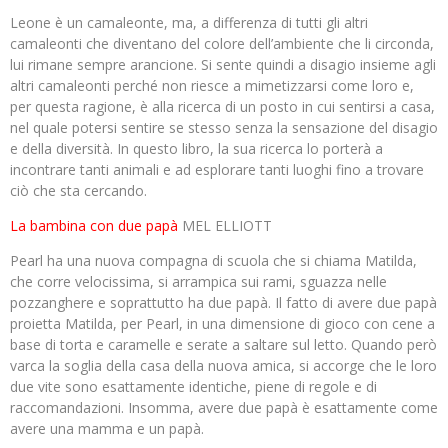
Leone è un camaleonte, ma, a differenza di tutti gli altri
camaleonti che diventano del colore dell’ambiente che li circonda,
lui rimane sempre arancione. Si sente quindi a disagio insieme agli
altri camaleonti perché non riesce a mimetizzarsi come loro e,
per questa ragione, è alla ricerca di un posto in cui sentirsi a casa,
nel quale potersi sentire se stesso senza la sensazione del disagio
e della diversità. In questo libro, la sua ricerca lo porterà a
incontrare tanti animali e ad esplorare tanti luoghi fino a trovare
ciò che sta cercando.
La bambina con due papà
MEL ELLIOTT
Pearl ha una nuova compagna di scuola che si chiama Matilda,
che corre velocissima, si arrampica sui rami, sguazza nelle
pozzanghere e soprattutto ha due papà. Il fatto di avere due papà
proietta Matilda, per Pearl, in una dimensione di gioco con cene a
base di torta e caramelle e serate a saltare sul letto. Quando però
varca la soglia della casa della nuova amica, si accorge che le loro
due vite sono esattamente identiche, piene di regole e di
raccomandazioni. Insomma, avere due papà è esattamente come
avere una mamma e un papà.