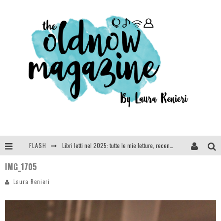
FLASH
Libri letti nel 2025: tutte le mie letture, recensioni e giudizi
IMG_1705
Cosa vediamo questa sera? Te lo dico io: film e serie TV visti nel 2025
Laura Renieri
SEE YOU AT 5 | Chanel
Anya Taylor-Joy, Jisoo e Willow Smith protagoniste della nuova campagna Dior Addict