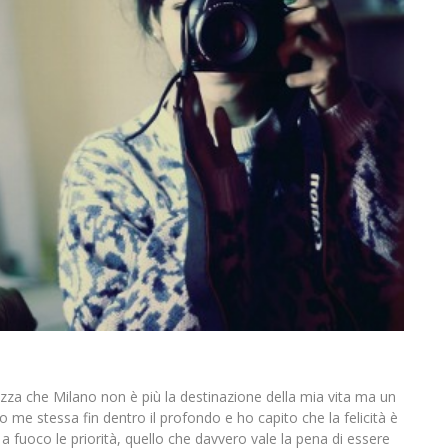
zza che Milano non è più la destinazione della mia vita ma un
 me stessa fin dentro il profondo e ho capito che la felicità è
a fuoco le priorità, quello che davvero vale la pena di essere