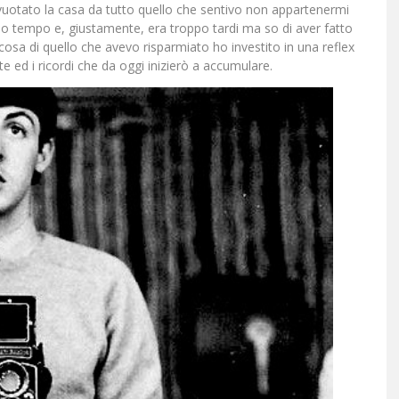
vuotato la casa da tutto quello che sentivo non appartenermi
po tempo e, giustamente, era troppo tardi ma so di aver fatto
lcosa di quello che avevo risparmiato ho investito in una reflex
te ed i ricordi che da oggi inizierò a accumulare.