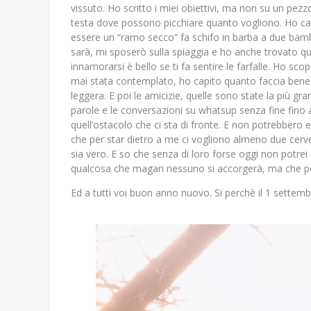
vissuto. Ho scritto i miei obiettivi, ma non su un pezz
testa dove possono picchiare quanto vogliono. Ho ca
essere un “ramo secco” fa schifo in barba a due bambin
sarà, mi sposerò sulla spiaggia e ho anche trovato q
innamorarsi è bello se ti fa sentire le farfalle. Ho sco
mai stata contemplato, ho capito quanto faccia bene 
leggera. E poi le amicizie, quelle sono state la più 
parole e le conversazioni su whatsup senza fine fino 
quell’ostacolo che ci sta di fronte. E non potrebbero
che per star dietro a me ci vogliono almeno due cerv
sia vero. E so che senza di loro forse oggi non potrei
qualcosa che magari nessuno si accorgerà, ma che p
Ed a tutti voi buon anno nuovo. Si perchè il 1 settem