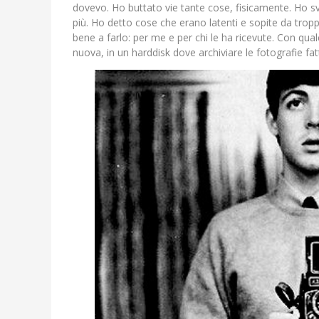
dovevo. Ho buttato vie tante cose, fisicamente. Ho s
più. Ho detto cose che erano latenti e sopite da trop
bene a farlo: per me e per chi le ha ricevute. Con qua
nuova, in un harddisk dove archiviare le fotografie fat