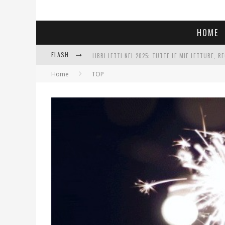
HOME
LIBRI LETTI NEL 2025: TUTTE LE MIE LETTURE, RE
FLASH
COSA VEDIAMO QUESTA SERA? TE LO DICO IO: FILM
Home
TOP
SEE YOU AT 5 | CHANEL