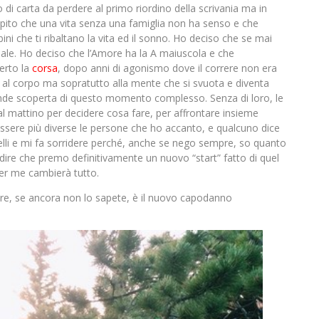
o di carta da perdere al primo riordino della scrivania ma in
pito che una vita senza una famiglia non ha senso e che
i che ti ribaltano la vita ed il sonno. Ho deciso che se mai
uale. Ho deciso che l’Amore ha la A maiuscola e che
perto la
corsa
, dopo anni di agonismo dove il correre non era
al corpo ma sopratutto alla mente che si svuota e diventa
grande scoperta di questo momento complesso. Senza di loro, le
al mattino per decidere cosa fare, per affrontare insieme
 essere più diverse le persone che ho accanto, e qualcuno dice
elli e mi fa sorridere perché, anche se nego sempre, so quanto
 dire che premo definitivamente un nuovo “start” fatto di quel
er me cambierà tutto.
bre, se ancora non lo sapete, è il nuovo capodanno