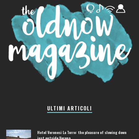
ULTIMI ARTICOLI
Hotel Veronesi La Torre: the pleasure of slowing down
just outside Verona