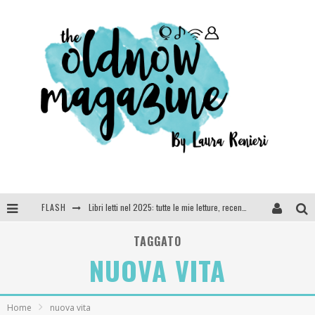
FLASH
Libri letti nel 2025: tutte le mie letture, recensioni e giudizi
Cosa vediamo questa sera? Te lo dico io: film e serie TV visti nel 2025
TAGGATO
NUOVA VITA
SEE YOU AT 5 | Chanel
Anya Taylor-Joy, Jisoo e Willow Smith protagoniste della nuova campagna Dior Addict
Home
nuova vita