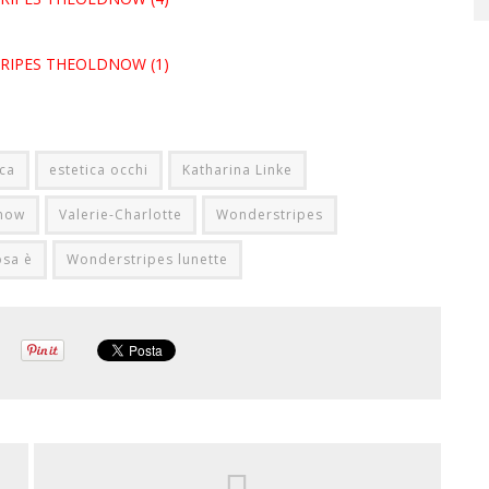
ica
estetica occhi
Katharina Linke
now
Valerie-Charlotte
Wonderstripes
osa è
Wonderstripes lunette