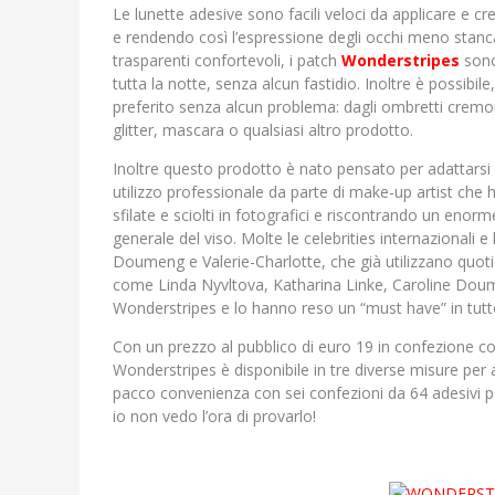
Le lunette adesive sono facili veloci da applicare e 
e rendendo così l’espressione degli occhi meno stan
trasparenti confortevoli, i patch
Wonderstripes
sono 
tutta la notte, senza alcun fastidio. Inoltre è possibil
preferito senza alcun problema: dagli ombretti cremones
glitter, mascara o qualsiasi altro prodotto.
Inoltre questo prodotto è nato pensato per adattarsi 
utilizzo professionale da parte di make-up artist che 
sfilate e sciolti in fotografici e riscontrando un en
generale del viso. Molte le celebrities internazionali
Doumeng e Valerie-Charlotte, che già utilizzano quoti
come Linda Nyvltova, Katharina Linke, Caroline Doum
Wonderstripes e lo hanno reso un “must have” in tut
Con un prezzo al pubblico di euro 19 in confezione con
Wonderstripes è disponibile in tre diverse misure per a
pacco convenienza con sei confezioni da 64 adesivi per
io non vedo l’ora di provarlo!