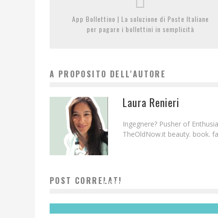
App Bollettino | La soluzione di Poste Italiane
per pagare i bollettini in semplicità
A PROPOSITO DELL'AUTORE
Laura Renieri
Ingegnere? Pusher of Enthusias
TheOldNow.it beauty. book. fam
POST CORRELATI
IL CUORE BLU DI LA MER
Redazione