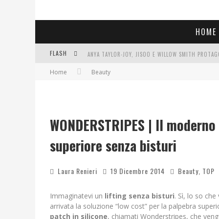
HOME
FLASH
Home
Beauty
LIBRI LETTI NEL 2025: TUTTE LE MIE LETTURE, RE
COSA VEDIAMO QUESTA SERA? TE LO DICO IO: FILM 
SEE YOU AT 5 | CHANEL
WONDERSTRIPES | Il moderno li
superiore senza bisturi
Laura Renieri
19 Dicembre 2014
Beauty
,
TOP
Immaginatevi un
lifting senza bisturi
. Sì, lo so ch
arrivata la soluzione “low cost” per la palpebra superio
patch in silicone
, chiamati Wonderstripes, che vengo