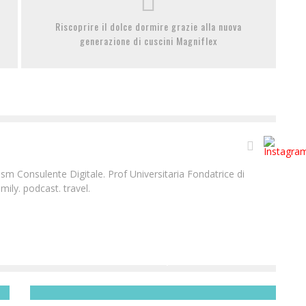
Riscoprire il dolce dormire grazie alla nuova
generazione di cuscini Magniflex
m Consulente Digitale. Prof Universitaria Fondatrice di
ily. podcast. travel.
THE NORTH FACE | FALL 2013
Laura Renieri
1