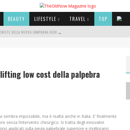
BEAUTY
LIFESTYLE
TRAVEL
TOP
A
NYA TAYLOR-JOY, JISOO E WILLOW SMITH PROTAGONISTE DELLA NUOVA CAMPAGNA DIOR ADDICT
CENSIONI E GIUDIZI
E SERIE TV VISTI NEL 2025
fting low cost della palpebra
e vi sembra impossibile, ma è realtà anche in Italia. E’ finalmente
re senza l’intervento chirurgico. Si tratta degli innovativi
no applicati sulla piega palpebrale superiore e migliorano