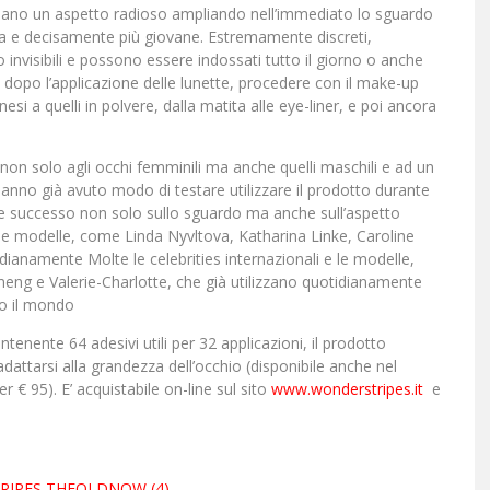
creano un aspetto radioso ampliando nell’immediato lo sguardo
ca e decisamente più giovane. Estremamente discreti,
invisibili e possono essere indossati tutto il giorno o anche
e, dopo l’applicazione delle lunette, procedere con il make-up
i a quelli in polvere, dalla matita alle eye-liner, e poi ancora
non solo agli occhi femminili ma anche quelli maschili e ad un
hanno già avuto modo di testare utilizzare il prodotto durante
orme successo non solo sullo sguardo ma anche sull’aspetto
 e le modelle, come Linda Nyvltova, Katharina Linke, Caroline
dianamente Molte le celebrities internazionali e le modelle,
eng e Valerie-Charlotte, che già utilizzano quotidianamente
to il mondo
tenente 64 adesivi utili per 32 applicazioni, il prodotto
dattarsi alla grandezza dell’occhio (disponibile anche nel
 € 95). E’ acquistabile on-line sul sito
www.wonderstripes.it
e