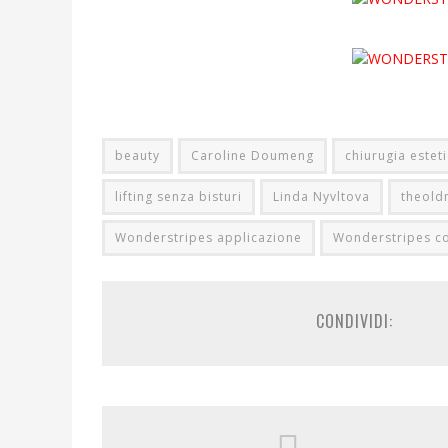
beauty
Caroline Doumeng
chiurugia estet
lifting senza bisturi
Linda Nyvltova
theold
Wonderstripes applicazione
Wonderstripes c
CONDIVIDI: