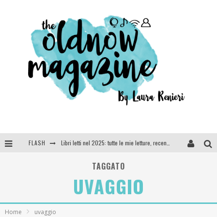
FLASH
Libri letti nel 2025: tutte le mie letture, recensioni e giudizi
Cosa vediamo questa sera? Te lo dico io: film e serie TV visti nel 2025
TAGGATO
UVAGGIO
SEE YOU AT 5 | Chanel
Anya Taylor-Joy, Jisoo e Willow Smith protagoniste della nuova campagna Dior Addict
Home
uvaggio