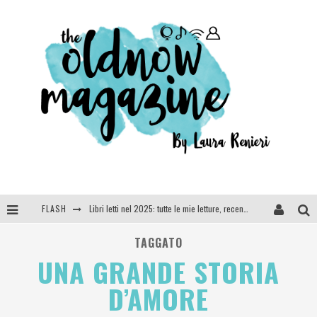
FLASH
Libri letti nel 2025: tutte le mie letture, recensioni e giudizi
Cosa vediamo questa sera? Te lo dico io: film e serie TV visti nel 2025
TAGGATO
UNA GRANDE STORIA
SEE YOU AT 5 | Chanel
D’AMORE
Anya Taylor-Joy, Jisoo e Willow Smith protagoniste della nuova campagna Dior Addict