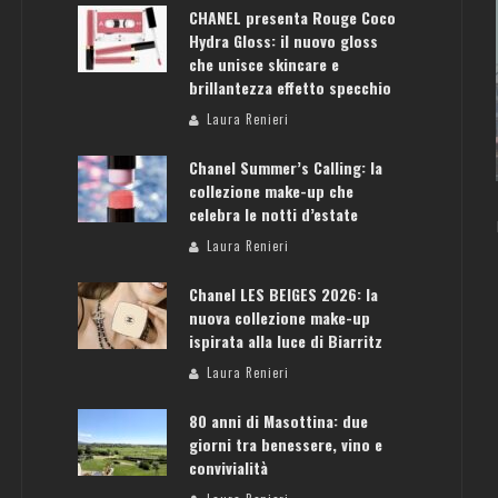
CHANEL presenta Rouge Coco
Hydra Gloss: il nuovo gloss
che unisce skincare e
brillantezza effetto specchio
ATENE: GUIDA PER IL WEEKEND PERFETTO
Laura Renieri
Laura Renieri
Chanel Summer’s Calling: la
collezione make-up che
celebra le notti d’estate
Laura Renieri
Chanel LES BEIGES 2026: la
nuova collezione make-up
ispirata alla luce di Biarritz
Laura Renieri
80 anni di Masottina: due
giorni tra benessere, vino e
convivialità