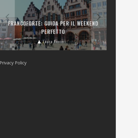
LA COLLINA
FRANCOFORTE: GUIDA PER IL WEEKEND
E RISTOR
PERFETTO
Laura Renieri
Privacy Policy