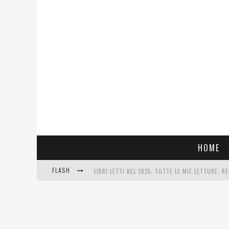
HOME
FLASH
LIBRI LETTI NEL 2025: TUTTE LE MIE LETTURE, RE
COSA VEDIAMO QUESTA SERA? TE LO DICO IO: FILM
SEE YOU AT 5 | CHANEL