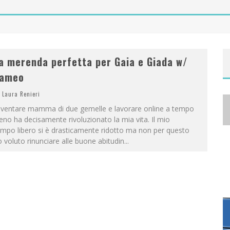
A
NYA TAYLOR-JOY, JISOO E WILLOW SMITH PROTAGONISTE DELLA NUOVA CAMPAGNA DIOR ADDICT
a merenda perfetta per Gaia e Giada w/
ameo
Laura Renieri
iventare mamma di due gemelle e lavorare online a tempo
eno ha decisamente rivoluzionato la mia vita. Il mio
mpo libero si è drasticamente ridotto ma non per questo
 voluto rinunciare alle buone abitudin
...