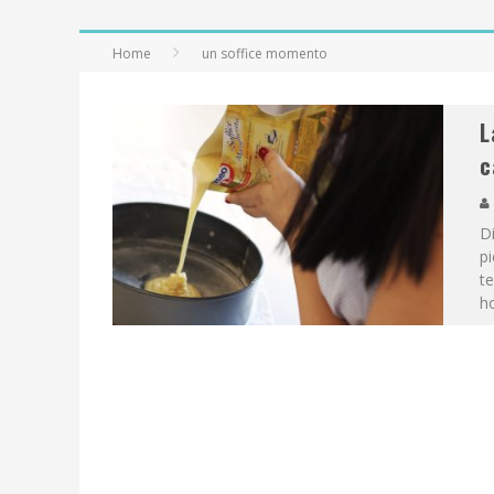
Home
un soffice momento
L
c
D
pi
te
ho