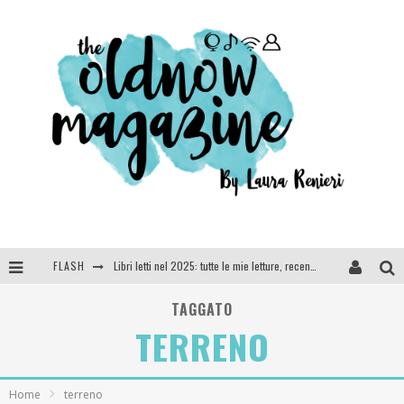
FLASH
Libri letti nel 2025: tutte le mie letture, recensioni e giudizi
Cosa vediamo questa sera? Te lo dico io: film e serie TV visti nel 2025
TAGGATO
TERRENO
SEE YOU AT 5 | Chanel
Anya Taylor-Joy, Jisoo e Willow Smith protagoniste della nuova campagna Dior Addict
Home
terreno