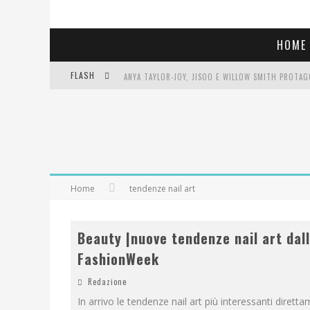
HOME
FLASH
LIBRI LETTI NEL 2025: TUTTE LE MIE LETTURE, RE
COSA VEDIAMO QUESTA SERA? TE LO DICO IO: FILM 
SEE YOU AT 5 | CHANEL
Home
tendenze nail art
Beauty |nuove tendenze nail art dal
FashionWeek
Redazione
In arrivo le tendenze nail art più interessanti dirett