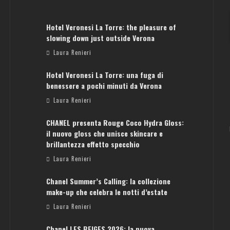
Hotel Veronesi La Torre: the pleasure of
slowing down just outside Verona
Laura Renieri
Hotel Veronesi La Torre: una fuga di
benessere a pochi minuti da Verona
Laura Renieri
CHANEL presenta Rouge Coco Hydra Gloss:
il nuovo gloss che unisce skincare e
brillantezza effetto specchio
Laura Renieri
Chanel Summer’s Calling: la collezione
make-up che celebra le notti d’estate
Laura Renieri
Chanel LES BEIGES 2026: la nuova