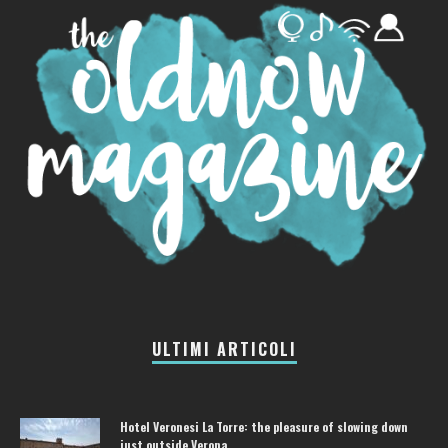
ULTIMI ARTICOLI
Hotel Veronesi La Torre: the pleasure of slowing down
just outside Verona