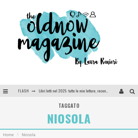
FLASH
Libri letti nel 2025: tutte le mie letture, recensioni e giudizi
Cosa vediamo questa sera? Te lo dico io: film e serie TV visti nel 2025
TAGGATO
NIOSOLA
SEE YOU AT 5 | Chanel
Anya Taylor-Joy, Jisoo e Willow Smith protagoniste della nuova campagna Dior Addict
Home
Niosola