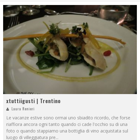
xtuttiigusti | Trentino
Laura Renieri
Le vacanze estive sono ormai uno sbiadito ricordo, che forse
riaffiora ancora ogni tanto quando ci cade l'occhio su di una
foto o quando stappiamo una bottiglia di vino acquistata sul
luogo di villeggiatura pre
...